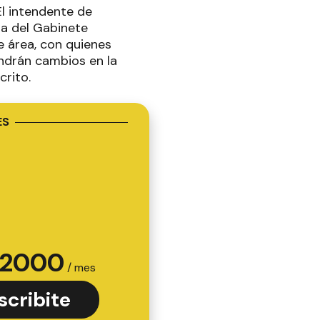
El intendente de
da del Gabinete
e área, con quienes
endrán cambios en la
crito.
ES
2000
/ mes
scribite