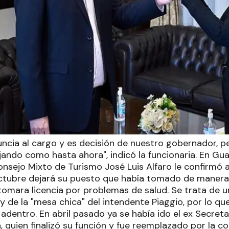
uncia al cargo y es decisión de nuestro gobernador, p
jando como hasta ahora", indicó la funcionaria. En Gua
onsejo Mixto de Turismo José Luis Alfaro le confirmó 
ctubre dejará su puesto que había tomado de manera 
tomara licencia por problemas de salud. Se trata de 
 de la "mesa chica" del intendente Piaggio, por lo qu
adentro. En abril pasado ya se había ido el ex Secreta
, quien finalizó su función y fue reemplazado por la co