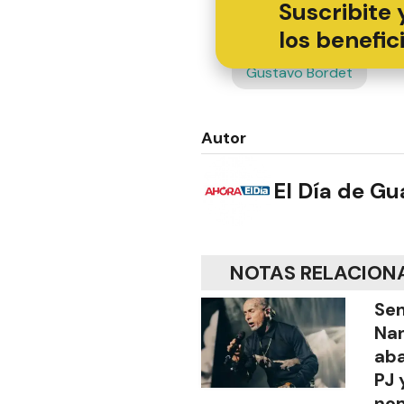
Suscribite 
los benefic
Gustavo Bordet
Autor
El Día de G
NOTAS RELACION
Sen
Na
aba
PJ 
no