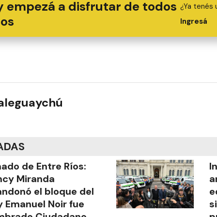
y empezá a disfrutar de todos
¿Ya tenés 
ios
Ingresá
ualeguaychú
ADAS
ado de Entre Ríos:
I
ncy Miranda
a
ndonó el bloque del
e
y Emanuel Noir fue
s
mbrado Ciudadano
p