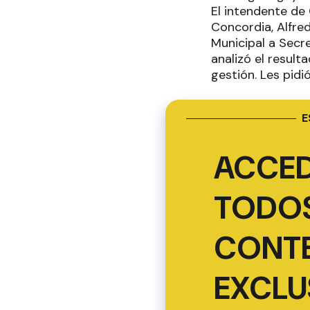
El intendente de 
Concordia, Alfre
Municipal a Secr
analizó el resul
gestión. Les pidi
E
ACCED
TODOS
CONT
EXCLU