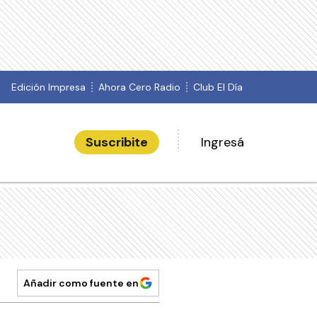
Edición Impresa
Ahora Cero Radio
Club El Día
Suscribite
Ingresá
Añadir como fuente en