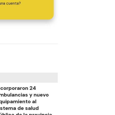
una cuenta?
ncorporaron 24
mbulancias y nuevo
quipamiento al
istema de salud
ública de la provincia