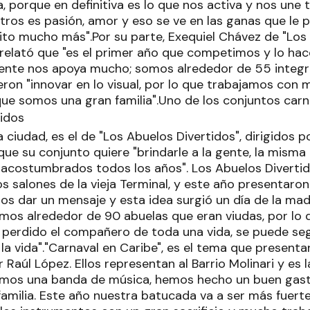
, porque en definitiva es lo que nos activa y nos une 
ros es pasión, amor y eso se ve en las ganas que le
rcuito mucho más".Por su parte, Exequiel Chávez de "L
 relató que "es el primer año que competimos y lo h
ente nos apoya mucho; somos alrededor de 55 integr
eron "innovar en lo visual, por lo que trabajamos con
que somos una gran familia".
Uno de los conjuntos car
 ciudad, es el de "Los Abuelos Divertidos", dirigidos 
ue su conjunto quiere "brindarle a la gente, la misma 
acostumbrados todos los años". Los Abuelos Divertido
s salones de la vieja Terminal, y este año presentaro
mos dar un mensaje y esta idea surgió un día de la m
mos alrededor de 90 abuelas que eran viudas, por lo 
 perdido el compañero de toda una vida, se puede seg
a vida"."Carnaval en Caribe", es el tema que presenta
or Raúl López. Ellos representan al Barrio Molinari y es 
vamos una banda de música, hemos hecho un buen gast
amilia. Este año nuestra batucada va a ser más fuer