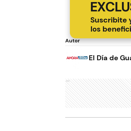
EXCLU
Suscribite 
los benefic
Autor
El Día de G
Ads