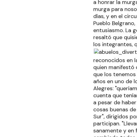
a honrar la murga
murga para nosot
días, y en el ci
Pueblo Belgrano,
entusiasmo. La g
resaltó que quisi
los integrantes, 
reconocidos en la
quien manifestó q
que los tenemos 
años en uno de lo
Alegres: "quería
cuenta que tenía
a pesar de haber
cosas buenas de l
Sur", dirigidos p
participan. "Lle
sanamente y en f