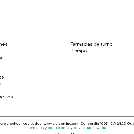
nes
Farmacias de turno
Tiempo
ia
es
es
áculos
s derechos reservados.· www.
eldiaonline.com
Concordia 1993
· C.P.
2820
Gua
Términos y condiciones
y
privacidad
·
Ayuda