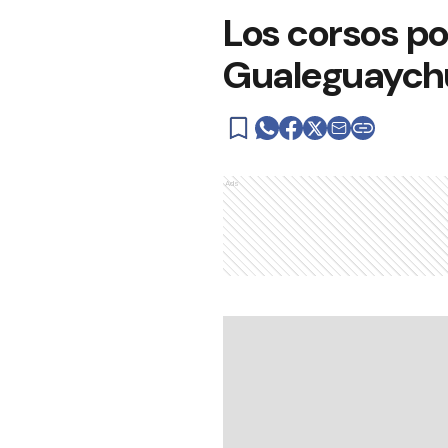
Los corsos p
Gualeguaychú
Ads