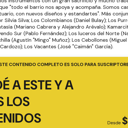
os instrumentos con un gran sacrificio y mucho trab
que "todo el barrio nos apoya y acompaña. Somos cas
uario, con nuevos diseños y estandartes". Más conju
or Silvia Silva; Los Colombianos (Daniel Bulay); Los Pur
ntasía (Mariano Cabrera y Alejandro Arévalo); Kamarcit
endo Sur (Pablo Fernández); Los luceros del Norte (N
hilla (Agustín "Mingo" Muñoz); Los Cebollones (Miguel S
l Cardozo); Los Vacantes (José "Caimán" García).
STE CONTENIDO COMPLETO ES SOLO PARA SUSCRIPTOR
É A ESTE Y A
 LOS
ENIDOS
$
Desde