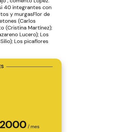
ajo", comentó López.
i 40 integrantes con
ntos y murgasFlor de
retones (Carlos
o (Cristina Martínez);
azareno Lucero); Los
ilio); Los picaflores
ES
2000
/ mes