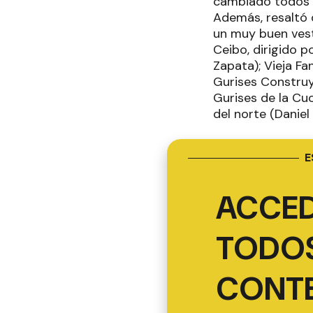
cambiado todos l
Además, resaltó 
un muy buen vest
Ceibo, dirigido p
Zapata); Vieja Fa
Gurises Construy
Gurises de la Cuc
del norte (Danie
E
ACCED
TODOS
CONT