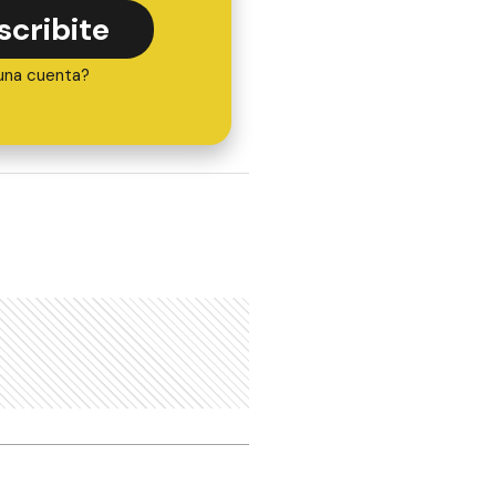
scribite
una cuenta?