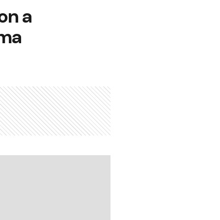
on a
uma