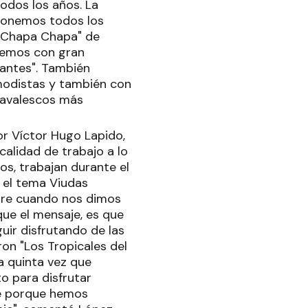
todos los años. La
 ponemos todos los
os Chapa Chapa" de
acemos con gran
antes". También
 modistas y también con
navalescos más
por Víctor Hugo Lapido,
calidad de trabajo a lo
s, trabajan durante el
n el tema Viudas
adre cuando nos dimos
que el mensaje, es que
uir disfrutando de las
ron "Los Tropicales del
la quinta vez que
o para disfrutar
te porque hemos