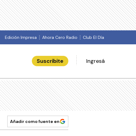
Edición Impresa
Ahora Cero Radio
Club El Día
Suscribite
Ingresá
Añadir como fuente en