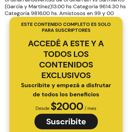
(García y Martínez)13.00 hs Categoría 9614.30 hs
Categoría 9816.00 hs. Amistosos en 99 y 00
ESTE CONTENIDO COMPLETO ES SOLO
PARA SUSCRIPTORES
ACCEDÉ A ESTE Y A
TODOS LOS
CONTENIDOS
EXCLUSIVOS
Suscribite y empezá a disfrutar
de todos los beneficios
$
2000
Desde
/ mes
Suscribite