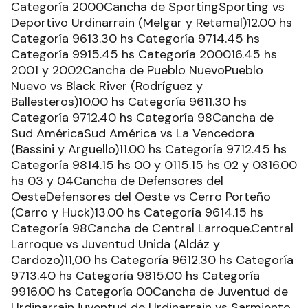
Categoría 2000Cancha de SportingSporting vs
Deportivo Urdinarrain (Melgar y Retamal)12.00 hs
Categoría 9613.30 hs Categoría 9714.45 hs
Categoría 9915.45 hs Categoría 200016.45 hs
2001 y 2002Cancha de Pueblo NuevoPueblo
Nuevo vs Black River (Rodríguez y
Ballesteros)10.00 hs Categoría 9611.30 hs
Categoría 9712.40 hs Categoría 98Cancha de
Sud AméricaSud América vs La Vencedora
(Bassini y Arguello)11.00 hs Categoría 9712.45 hs
Categoría 9814.15 hs 00 y 0115.15 hs 02 y 0316.00
hs 03 y 04Cancha de Defensores del
OesteDefensores del Oeste vs Cerro Porteño
(Carro y Huck)13.00 hs Categoría 9614.15 hs
Categoría 98Cancha de Central Larroque.Central
Larroque vs Juventud Unida (Aldáz y
Cardozo)11,00 hs Categoría 9612.30 hs Categoría
9713.40 hs Categoría 9815.00 hs Categoría
9916.00 hs Categoría 00Cancha de Juventud de
UrdinarrainJuventud de Urdinarrain vs Sarmiento