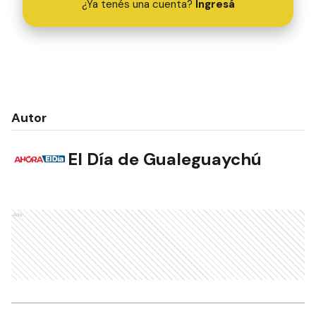
¿Ya tenés una cuenta?
Ingresá
Autor
El Día de Gualeguaychú
Ads