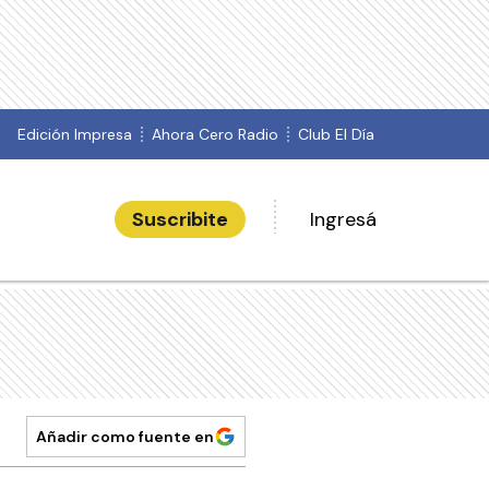
Edición Impresa
Ahora Cero Radio
Club El Día
Suscribite
Ingresá
Añadir como fuente en