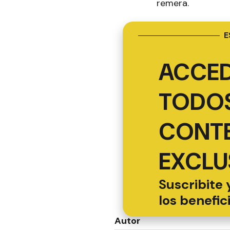
remera.
E
ACCED
TODOS
CONT
EXCLU
Suscribite 
los benefic
Autor