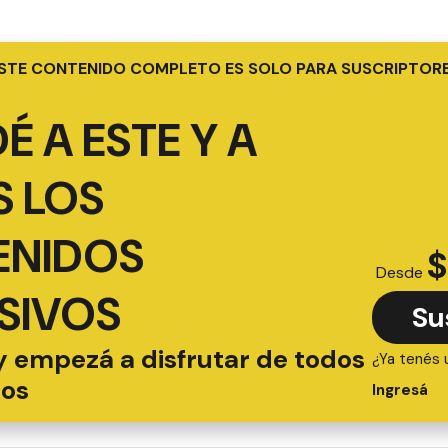
STE CONTENIDO COMPLETO ES SOLO PARA SUSCRIPTOR
É A ESTE Y A
 LOS
ENIDOS
$
Desde
SIVOS
Su
y empezá a disfrutar de todos
¿Ya tenés 
ios
Ingresá