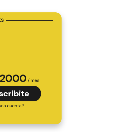
ES
2000
/ mes
scribite
una cuenta?