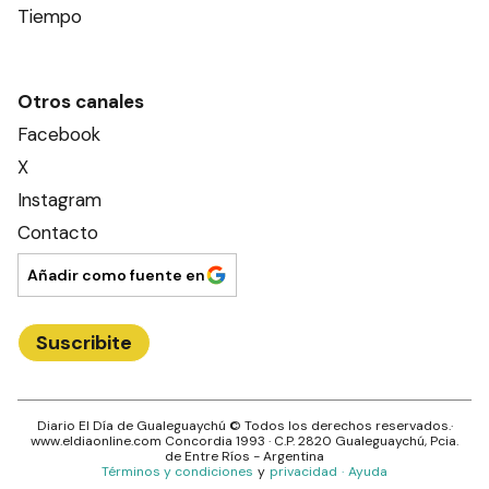
Tiempo
Otros canales
Facebook
X
Instagram
Contacto
Añadir como fuente en
Suscribite
Diario El Día de Gualeguaychú
© Todos los derechos reservados.·
www.
eldiaonline.com
Concordia 1993
· C.P.
2820
Gualeguaychú
, Pcia.
de
Entre Ríos
- Argentina
Términos y condiciones
y
privacidad
·
Ayuda