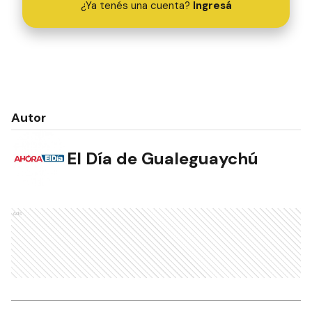
¿Ya tenés una cuenta?
Ingresá
Autor
El Día de Gualeguaychú
Ads