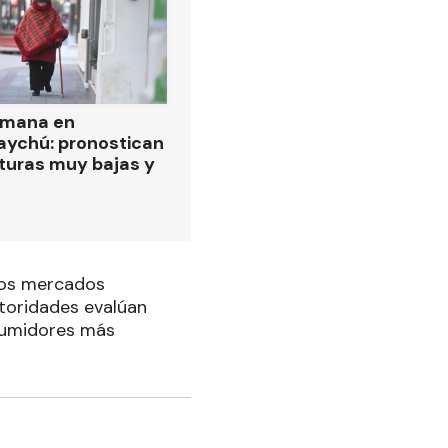
emana en
ychú: pronostican
turas muy bajas y
 los mercados
utoridades evalúan
nsumidores más