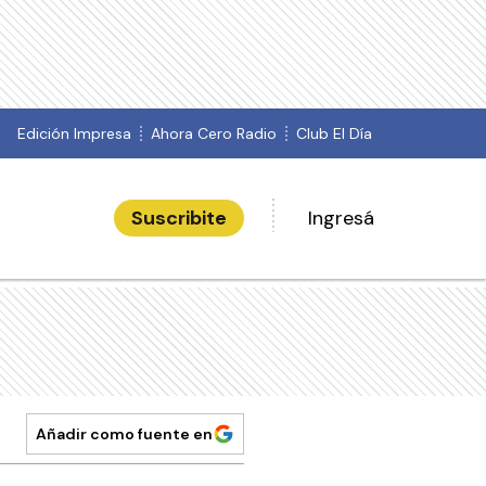
Edición Impresa
Ahora Cero Radio
Club El Día
Suscribite
Ingresá
Añadir como fuente en