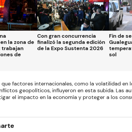
una
Con gran concurrencia
Fin de s
en la zona de
finalizó la segunda edición
Gualegua
 trabajan
de la Expo Sustenta 2026
tempera
iones de
sol
 que factores internacionales, como la volatilidad en
flictos geopolíticos, influyeron en esta subida. Las a
igar el impacto en la economía y proteger a los co
sarte