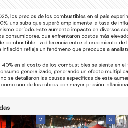
025, los precios de los combustibles en el país exper
0%, una suba que superó ampliamente la tasa de infla
 mismo período. Este aumento impactó en diversos s
e los consumidores, que enfrentaron costos más elevad
 combustible. La diferencia entre el crecimiento de l
 inflación refleja un fenómeno que preocupa a analista
 40% en el costo de los combustibles se siente en el 
consumo generalizado, generando un efecto multiplic
no se detallaron las causas específicas de este aument
 como uno de los rubros con mayor presión inflaciona
ídas
2
3