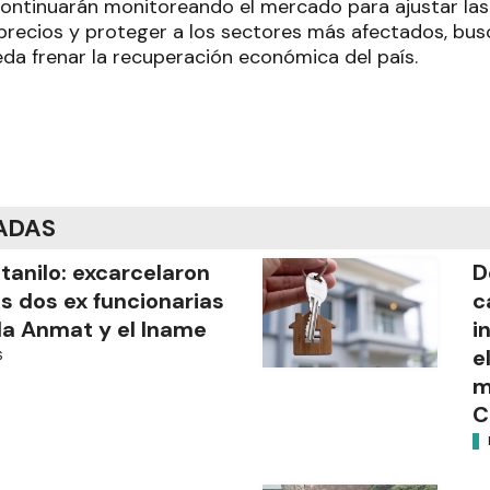
ontinuarán monitoreando el mercado para ajustar las 
 precios y proteger a los sectores más afectados, bus
da frenar la recuperación económica del país.
ADAS
tanilo: excarcelaron
D
as dos ex funcionarias
c
la Anmat y el Iname
i
e
S
m
C