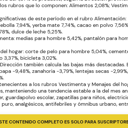
 los rubros que lo componen: Alimentos 2,08%; Vestim
gnificativas de este período en el rubro Alimentación
ebolla 7,94%, yerba mate 7,74%, cacao en polvo 7,56%,
,78%, dulce de leche 5,25%.
imenta: medias para hombre 5,42%, pantalón para hom
 del hogar: corte de pelo para hombre 5,04%, cemento
o 3,37%, bicicleta 3,02%.
a Dirección también calcula las bajas más destacadas.
 papa -9,48%, zanahoria -3,79%, lentejas secas -2,99%
%.
rtenecientes a los rubros Vestimenta y Menajes del ho
s, manteniendo una tendencia estable a la del mes an
, guardapolvo escolar, zapatillas para niños, electrici
 puro, analgésicos, antifebriles y ómnibus urbano, entr
STE CONTENIDO COMPLETO ES SOLO PARA SUSCRIPTOR