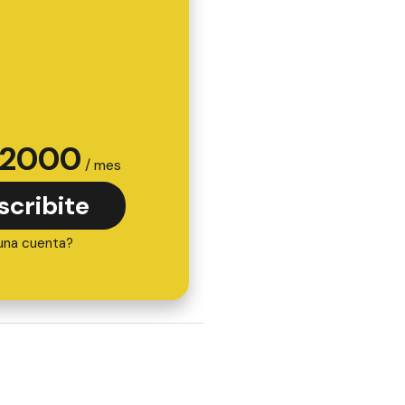
2000
/ mes
scribite
una cuenta?