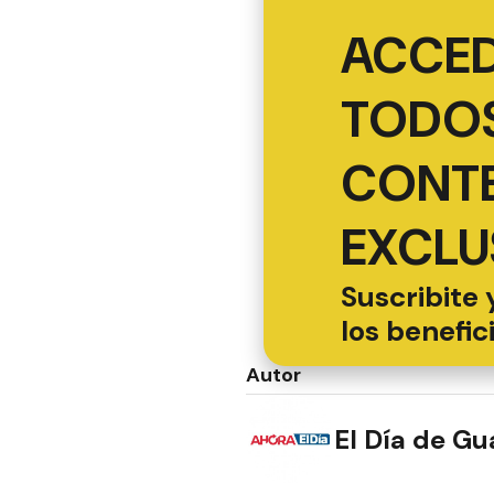
ACCED
TODOS
CONT
EXCLU
Suscribite 
los benefic
Autor
El Día de G