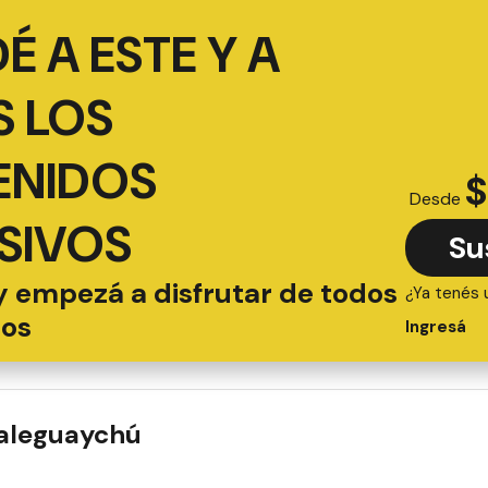
É A ESTE Y A
 LOS
ENIDOS
$
Desde
SIVOS
Su
y empezá a disfrutar de todos
¿Ya tenés 
ios
Ingresá
ualeguaychú