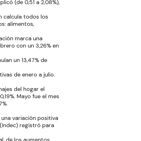
plicó (de 0,51 a 2,08%),
n calcula todos los
s: alimentos,
flación marca una
febrero con un 3,26% en
mulan un 13,47% de
vas de enero a julio.
najes del hogar el
10,19%. Mayo fue el mes
7%.
 una variación positiva
(Indec) registró para
ial, de los aumentos