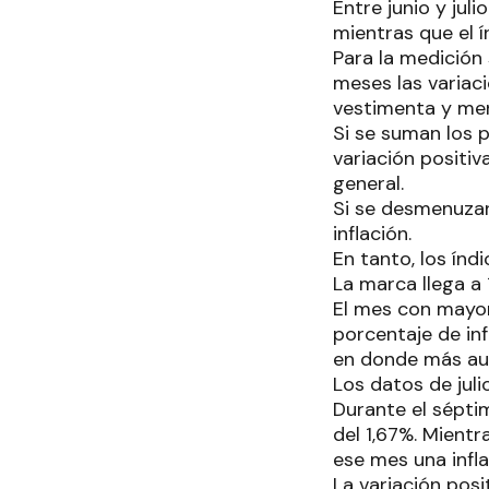
Entre junio y jul
mientras que el í
Para la medición 
meses las variac
vestimenta y men
Si se suman los p
variación positiv
general.
Si se desmenuzan
inflación.
En tanto, los índ
La marca llega a 
El mes con mayor 
porcentaje de inf
en donde más aum
Los datos de juli
Durante el séptim
del 1,67%. Mientr
ese mes una infla
La variación posi