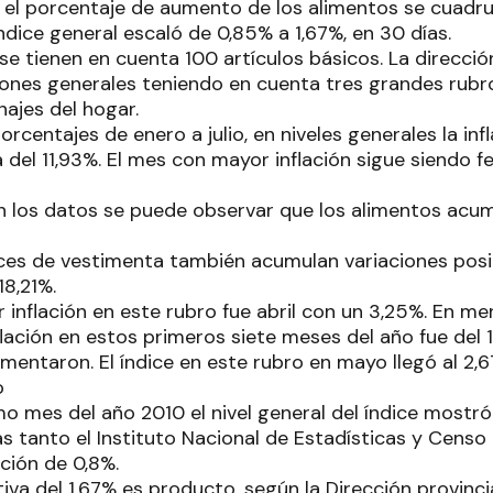
io el porcentaje de aumento de los alimentos se cuadru
ndice general escaló de 0,85% a 1,67%, en 30 días.
se tienen en cuenta 100 artículos básicos. La direcció
iones generales teniendo en cuenta tres grandes rubro
ajes del hogar.
orcentajes de enero a julio, en niveles generales la in
a del 11,93%. El mes con mayor inflación sigue siendo 
 los datos se puede observar que los alimentos acu
ices de vestimenta también acumulan variaciones positi
18,21%.
inflación en este rubro fue abril con un 3,25%. En me
lación en estos primeros siete meses del año fue del 
entaron. El índice en este rubro en mayo llegó al 2,6
o
o mes del año 2010 el nivel general del índice mostró
as tanto el Instituto Nacional de Estadísticas y Censo 
ción de 0,8%.
tiva del 1,67% es producto, según la Dirección provinc