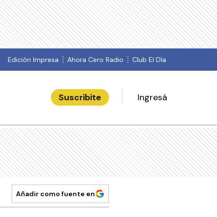
Edición Impresa
Ahora Cero Radio
Club El Día
Suscribite
Ingresá
Añadir como fuente en