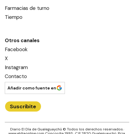
Farmacias de turno
Tiempo
Otros canales
Facebook
X
Instagram
Contacto
Añadir como fuente en
Suscribite
Diario El Día de Gualeguaychú
© Todos los derechos reservados.·
www.
eldiaonline.com
Concordia 1993
· C.P.
2820
Gualeguaychú
, Pcia.