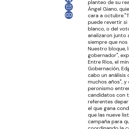
planteo de su re
Ángel Giano, qui
cara a octubre."T
puede revertir s
blanco, o del vot
analizaron junto 
siempre que nos
Nuestro bloque, 
gobernador", exp
Entre Ríos, el mi
Gobernación, Edg
cabo un análisis 
muchos años", y 
peronismo entrer
candidatos con tr
referentes depar
el que gana cond
que las nueve lis
campaña para que
coordinando la 