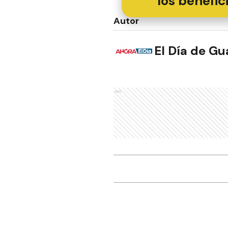
los benefic
Autor
El Día de G
Ads