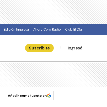
Edición Impresa
Ahora Cero Radio
Club El Día
Suscribite
Ingresá
Añadir como fuente en