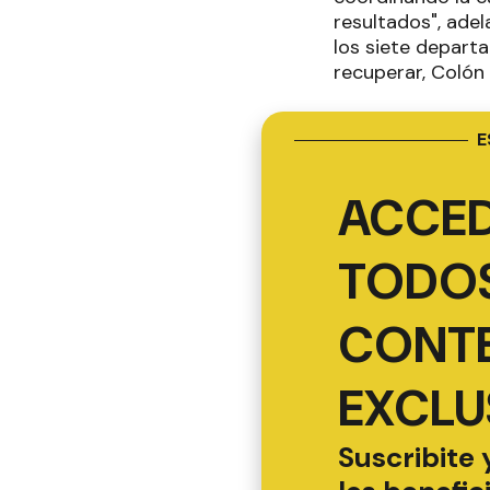
resultados", ade
los siete depart
recuperar, Colón
E
ACCED
TODOS
CONT
EXCLU
Suscribite 