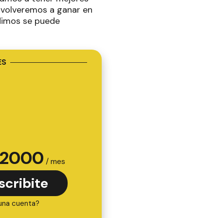
e volveremos a ganar en
dimos se puede
ES
2000
/ mes
scribite
una cuenta?