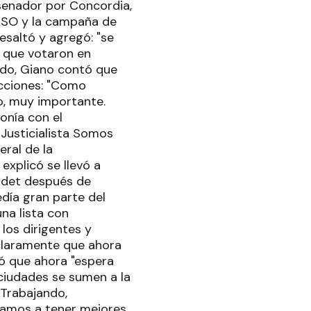
 senador por Concordia,
PASO y la campaña de
esaltó y agregó: "se
s que votaron en
tido, Giano contó que
ecciones: "Como
, muy importante.
onía con el
Justicialista Somos
eral de la
xplicó se llevó a
ordet después de
día gran parte del
na lista con
los dirigentes y
 claramente que ahora
ó que ahora "espera
 ciudades se sumen a la
"Trabajando,
vamos a tener mejores