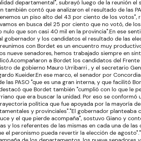
alidad departamental", subrayó luego de la reunión el
en también contó que analizaron el resultado de las 
enemos un piso alto del 43 por ciento de los votos", r
i vamos en busca del 25 por ciento que no votó, de lo
o nulo que son casi 40 mil en la provincia".En ese sen
al gobernador y los candidatos el resultado de las el
 reunimos con Bordet es un encuentro muy productivo
los nueve senadores, hemos trabajado siempre en sint
licó.Acompañaron a Bordet los candidatos del Frente 
nistro de gobierno Mauro Urribarri , y el secretario Gen
ardo Kueider.En ese marco, el senador por Concordia e
de las PASO "que es una gran interna, y que facilitó B
destacó que Bordet también "cumplió con lo que le pe
riano que era buscar la unidad. Por eso se conformó u
ayectoria política que fue apoyada por la mayoría de 
tamentales y provinciales"."El gobernador planteaba
uce y el que pierde acompaña", sostuvo Giano y cont
tas y los referentes de las mismas en cada una de las
 el peronismo pueda revertir la elección de agosto".
campaña de los departamentos, los nueve senadores 