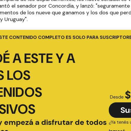
lantó el senador por Concordia, y lanzó: "segurament
amentos de los nueve que ganamos y los dos que per
 y Uruguay".
STE CONTENIDO COMPLETO ES SOLO PARA SUSCRIPTOR
É A ESTE Y A
 LOS
ENIDOS
$
Desde
SIVOS
Su
y empezá a disfrutar de todos
¿Ya tenés 