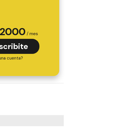
2000
/ mes
scribite
una cuenta?