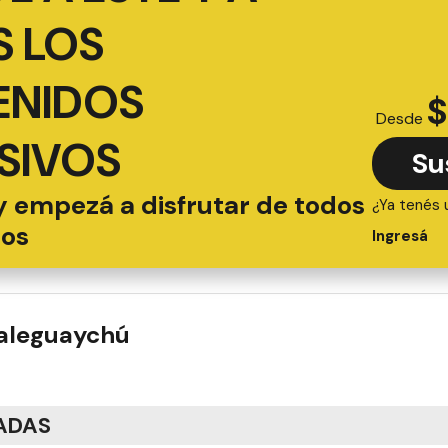
 LOS
ENIDOS
$
Desde
SIVOS
Su
y empezá a disfrutar de todos
¿Ya tenés 
ios
Ingresá
ualeguaychú
ADAS