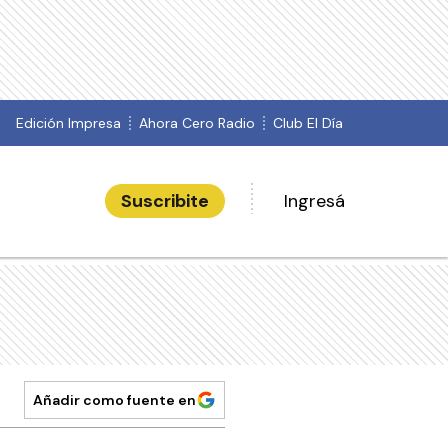
Edición Impresa
Ahora Cero Radio
Club El Día
Suscribite
Ingresá
Añadir como fuente en