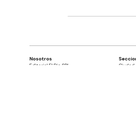
Nosotros
Seccio
Editorial El Dia SRL
Ciudad
Edición Impresa
Provinc
Ahora Cero Radio
País
Club El Día
Mundo
Deport
Policial
Política
Espect
Edictos