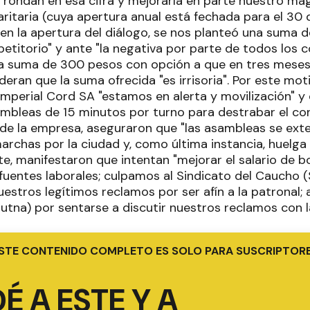
l, rondan en esa cifra y mejoraría en parte nuestro m
aritaria (cuya apertura anual está fechada para el 30 d
"en la apertura del diálogo, se nos planteó una suma
petitorio" y ante "la negativa por parte de todos los
a suma de 300 pesos con opción a que en tres meses s
ran que la suma ofrecida "es irrisoria". Por este moti
mperial Cord SA "estamos en alerta y movilización" y 
bleas de 15 minutos por turno para destrabar el confl
 de la empresa, aseguraron que "las asambleas se ex
archas por la ciudad y, como última instancia, huelga
te, manifestaron que intentan "mejorar el salario de bo
 fuentes laborales; culpamos al Sindicato del Caucho 
uestros legítimos reclamos por ser afín a la patronal;
utna) por sentarse a discutir nuestros reclamos con 
STE CONTENIDO COMPLETO ES SOLO PARA SUSCRIPTOR
É A ESTE Y A