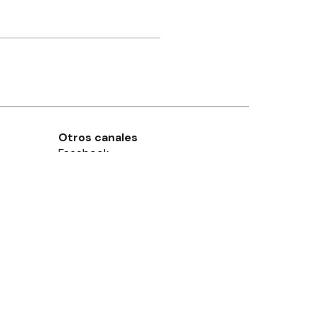
Otros canales
Facebook
X
Instagram
Contacto
Añadir como fuente en
Suscribite