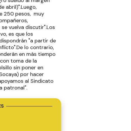
agro sueldo al margen
e abril)".Luego,
 de 250 pesos, muy
 compañeros,
e vuelva discutir".Los
vo, es que los
dispondrán "a partir de
icto".De lo contrario,
tenderán en más tiempo
 con toma de la
lsillo sin poner en
(Socaya) por hacer
 apoyamos al Sindicato
la patronal".
ES