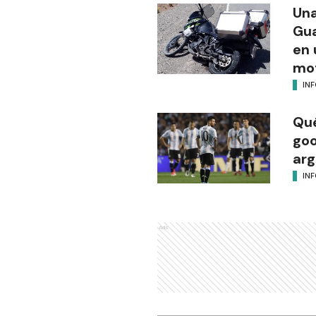
Una
Gua
en 
mot
IN
Qué
goo
arg
IN
Ads