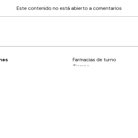
Este contenido no está abierto a comentarios
nes
Farmacias de turno
Tiempo
ia
es
es
áculos