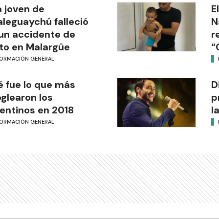
 joven de
E
leguaychú falleció
N
un accidente de
r
o en Malargüe
“
FORMACIÓN GENERAL
 fue lo que más
D
glearon los
p
entinos en 2018
l
FORMACIÓN GENERAL