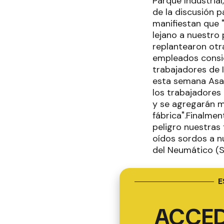
Parque Industria
de la discusión p
manifiestan que 
lejano a nuestro 
replantearon otr
empleados conside
trabajadores de I
esta semana Asam
los trabajadores
y se agregarán m
fábrica".Finalmen
peligro nuestras
oídos sordos a n
del Neumático (S
E
ACCED