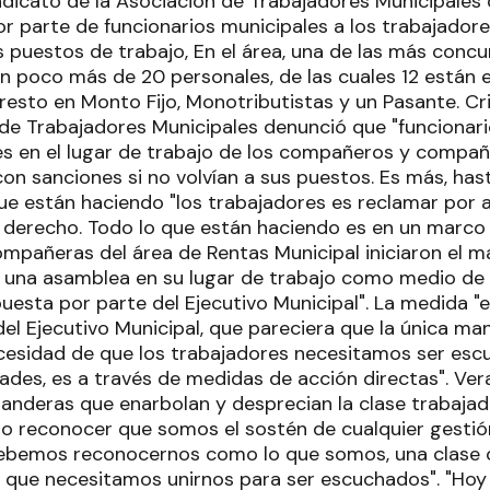
indicato de la Asociación de Trabajadores Municipales
r parte de funcionarios municipales a los trabajadore
puestos de trabajo, En el área, una de las más concurr
an poco más de 20 personales, de las cuales 12 están
resto en Monto Fijo, Monotributistas y un Pasante. Cri
 de Trabajadores Municipales denunció que "funcionari
es en el lugar de trabajo de los compañeros y compañ
n sanciones si no volvían a sus puestos. Es más, hast
ue están haciendo "los trabajadores es reclamar por a
derecho. Todo lo que están haciendo es en un marco d
pañeras del área de Rentas Municipal iniciaron el ma
 una asamblea en su lugar de trabajo como medio de p
puesta por parte del Ejecutivo Municipal". La medida "
el Ejecutivo Municipal, que pareciera que la única ma
cesidad de que los trabajadores necesitamos ser es
ades, es a través de medidas de acción directas". Ver
banderas que enarbolan y desprecian la clase trabajad
no reconocer que somos el sostén de cualquier gestión
bemos reconocernos como lo que somos, una clase o
 que necesitamos unirnos para ser escuchados". "Ho