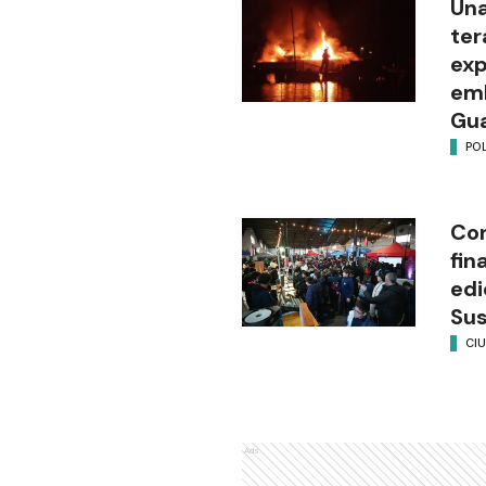
Una
ter
exp
emb
Gu
POL
Con
fin
edi
Su
CI
Ads