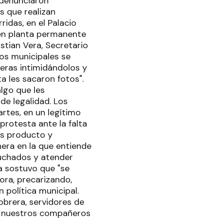
 denunciaron
s que realizan
idas, en el Palacio
 en planta permanente
stian Vera, Secretario
os municipales se
eras intimidándolos y
a les sacaron fotos".
lgo que les
e legalidad. Los
rtes, en un legítimo
rotesta ante la falta
es producto y
nera en la que entiende
cuchados y atender
a sostuvo que "se
ora, precarizando,
 política municipal.
brera, servidores de
y nuestros compañeros