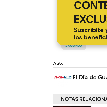
CONT
EXCLU
Suscribite 
los benefic
Asamblea
Autor
El Día de G
NOTAS RELACION