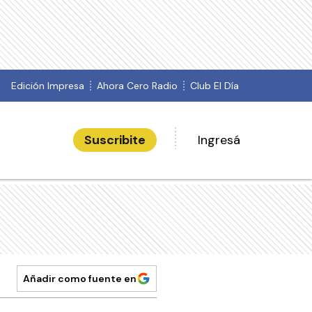
Edición Impresa
Ahora Cero Radio
Club El Día
Suscribite
Ingresá
Añadir como fuente en