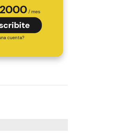
2000
/ mes
scribite
una cuenta?