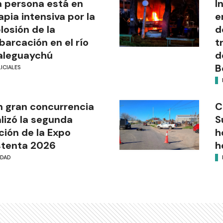
 persona está en
I
apia intensiva por la
e
losión de la
d
arcación en el río
t
aleguaychú
d
B
ICIALES
 gran concurrencia
C
alizó la segunda
S
ción de la Expo
h
stenta 2026
h
UDAD