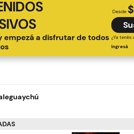
ENIDOS
$
Desde
SIVOS
Su
y empezá a disfrutar de todos
¿Ya tenés 
ios
Ingresá
ualeguaychú
ADAS