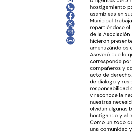
Dirigentes del S
hostigamiento po
asambleas en sus 
Municipal trabaj
repartiéndose el 
de la Asociación
hicieron present
amenazándolos co
Aseveró que lo q
corresponde por 
compañeros y com
acto de derecho,
de diálogo y res
responsabilidad d
y reconoce la ne
nuestras necesid
olvidan algunas 
hostigando y al 
Como un todo de
una comunidad y