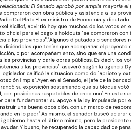
relacionada: El Senado aprobó por amplia mayoría el 
se compraron con obra pública y asistencia a las provi
adio Del Plata.El ex ministro de Economía y diputado 
 Axel Kicillof, advirtió hoy que muchos de los votos en
to oficial para el pago a holdouts "se compraron con
cia a las provincias"."Algunos diputados o senadores 
 diciéndoles que tenían que acompañar el proyecto de
icción, o por acompañamiento, sino que era una condic
 las provincias y darle obras públicas. Es decir, los 
istencia a las provincias", aseveró según la agencia D
l legislador calificó la situación como de "apriete y ext
otación limpia".Ayer, en el Senado, el jefe de la banca
rrancó su exposición sosteniendo que su bloque votó "
al, con posiciones respetables de cada uno".En este se
er para fundamentar su apoyo a la ley impulsada por el
nstruir una buena oposición, con un marco de respons
ando en lo peor".Asimismo, el senador buscó aclarar q
i gobierno hasta el último minuto, pero la presidente
ayudar. Y bueno, he recuperado la capacidad de pensar