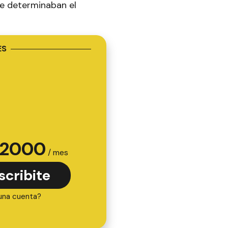
me determinaban el
ES
2000
/ mes
scribite
una cuenta?