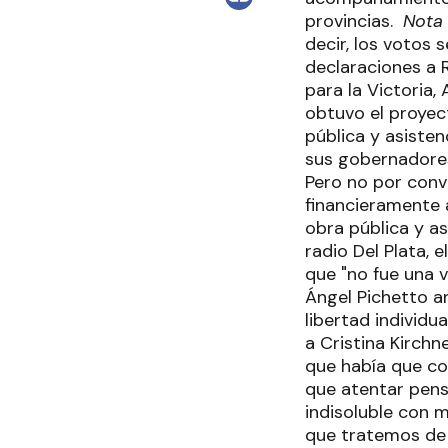
provincias.
Nota 
decir, los votos 
declaraciones a R
para la Victoria,
obtuvo el proyec
pública y asisten
sus gobernadores
Pero no por conv
financieramente a
obra pública y as
radio Del Plata, e
que "no fue una v
Ángel Pichetto a
libertad individu
a Cristina Kirchn
que había que co
que atentar pens
indisoluble con m
que tratemos de 