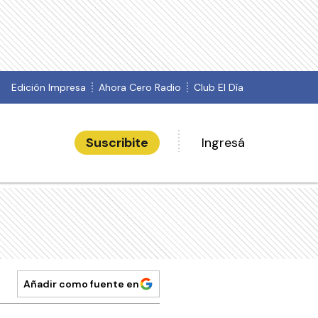
Edición Impresa
Ahora Cero Radio
Club El Día
Suscribite
Ingresá
Añadir como fuente en