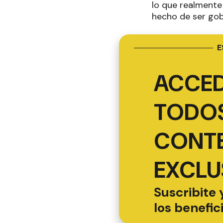
lo que realmente
hecho de ser gob
E
ACCED
TODOS
CONT
EXCLU
Suscribite 
los benefic