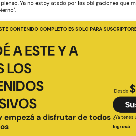
 pienso. Ya no estoy atado por las obligaciones que 
ierno".
STE CONTENIDO COMPLETO ES SOLO PARA SUSCRIPTOR
É A ESTE Y A
 LOS
ENIDOS
$
Desde
SIVOS
Su
y empezá a disfrutar de todos
¿Ya tenés 
ios
Ingresá