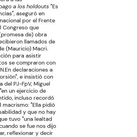
pago a los holdouts
"Es
ncias", aseguró en
nacional por el Frente
 el Congreso que
 (promesa de) obra
recibieron llamados de
 (Mauricio) Macri.
ión para asistir
votos se compraron con
yN.En declaraciones a
orsión", e insistió con
da del PJ-FpV, Miguel
en un ejercicio de
ntido, incluso recordó
 macrismo: "Ella pidió
abilidad y que no hay
ue tuvo "una lealtad
 cuando se fue nos dijo
, reflexionar y decir