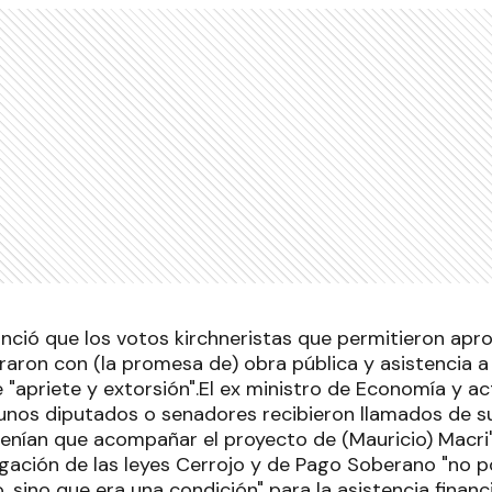
unció que los votos kirchneristas que permitieron apro
aron con (la promesa de) obra pública y asistencia a l
 "apriete y extorsión".El ex ministro de Economía y a
unos diputados o senadores recibieron llamados de 
enían que acompañar el proyecto de (Mauricio) Macri",
gación de las leyes Cerrojo y de Pago Soberano "no po
ino que era una condición" para la asistencia financi