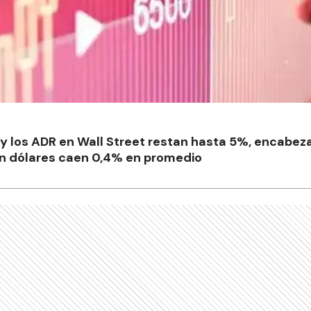
y los ADR en Wall Street restan hasta 5%, encabeza
en dólares caen 0,4% en promedio