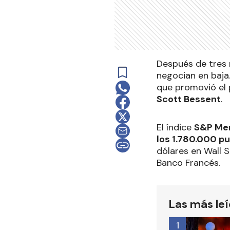
Después de tres r
negocian en baja.
que promovió el 
Scott Bessent
.
El índice
S&P Me
los 1.780.000 p
dólares en Wall 
Banco Francés.
Las más le
1