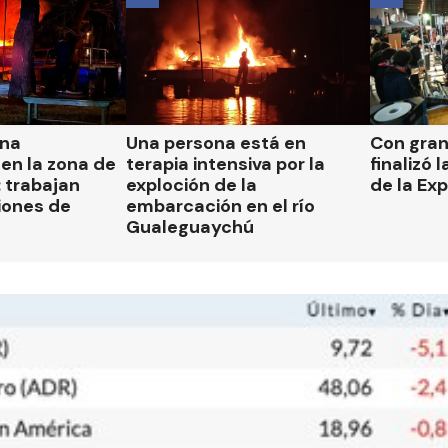
una
Una persona está en
Con gran
en la zona de
terapia intensiva por la
finalizó 
 trabajan
exploción de la
de la Ex
iones de
embarcación en el río
Gualeguaychú