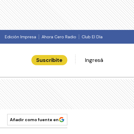
Edición Impresa
Ahora Cero Radio
Club El Día
Suscribite
Ingresá
Añadir como fuente en