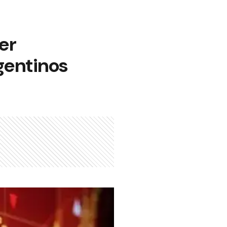
er
gentinos