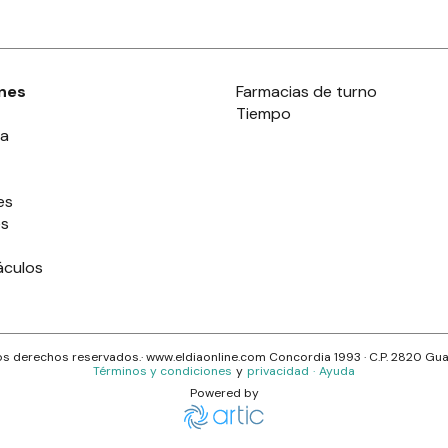
nes
Farmacias de turno
Tiempo
ia
es
es
áculos
s derechos reservados.· www.
eldiaonline.com
Concordia 1993
· C.P.
2820
Gua
Términos y condiciones
y
privacidad
·
Ayuda
Powered by