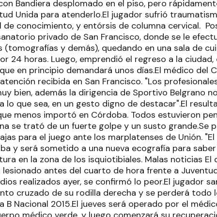
con Bandiera desplomado en el piso, pero rápidament
ud Unida para atenderlo.El jugador sufrió traumatis
 de conocimiento, y entórsis de columna cervical. Po
sanatorio privado de San Francisco, donde se le efect
 (tomografías y demás), quedando en una sala de cu
or 24 horas. Luego, emprendió el regreso a la ciudad
 que en principio demandará unos días.El médico del 
 atención recibida en San Francisco. "Los profesional
uy bien, además la dirigencia de Sportivo Belgrano 
a lo que sea, en un gesto digno de destacar".El resul
 que menos importó en Córdoba. Todos estuvieron pen
tuna se trató de un fuerte golpe y un susto grande.Se 
ajas para el juego ante los marplatenses de Unión. "El 
ba y será sometido a una nueva ecografía para sabe
tura en la zona de los isquiotibiales. Malas noticias El
ó lesionado antes del cuarto de hora frente a Juventu
dios realizados ayer, se confirmó lo peor.El jugador sa
ento cruzado de su rodilla derecha y se perderá todo 
 B Nacional 2015.El jueves será operado por el médico 
uerpo médico verde, y luego comenzará su recuperac