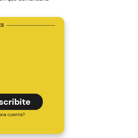
ES
scribite
una cuenta?