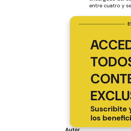
entre cuatro y s
E
ACCED
TODOS
CONT
EXCLU
Suscribite 
los benefic
Autor