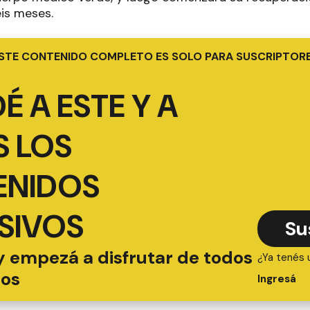
eis meses.
STE CONTENIDO COMPLETO ES SOLO PARA SUSCRIPTOR
É A ESTE Y A
 LOS
ENIDOS
SIVOS
Su
y empezá a disfrutar de todos
¿Ya tenés 
ios
Ingresá