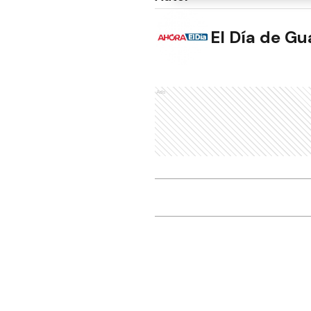
El Día de G
Ads