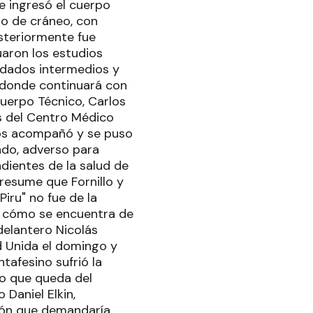
e ingresó el cuerpo
mo de cráneo, con
steriormente fue
uaron los estudios
idados intermedios y
, donde continuará con
Cuerpo Técnico, Carlos
es del Centro Médico
nos acompañó y se puso
tado, adverso para
dientes de la salud de
presume que Fornillo y
Piru" no fue de la
r cómo se encuentra de
 delantero Nicolás
d Unida el domingo y
ntafesino sufrió la
lo que queda del
Daniel Elkin,
ión que demandaría