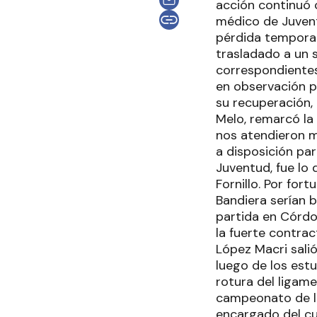
acción continuó 
médico de Juvent
pérdida temporal
trasladado a un 
correspondientes
en observación p
su recuperación,
Melo, remarcó la
nos atendieron m
a disposición par
Juventud, fue lo
Fornillo. Por for
Bandiera serían b
partida en Córdo
la fuerte contrac
López Macri sali
luego de los estu
rotura del ligam
campeonato de la
encargado del c