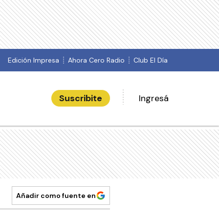
Edición Impresa
Ahora Cero Radio
Club El Día
Suscribite
Ingresá
Añadir como fuente en