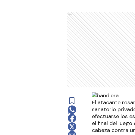
Ads
El atacante rosar
sanatorio privad
efectuarse los e
el final del jueg
cabeza contra un