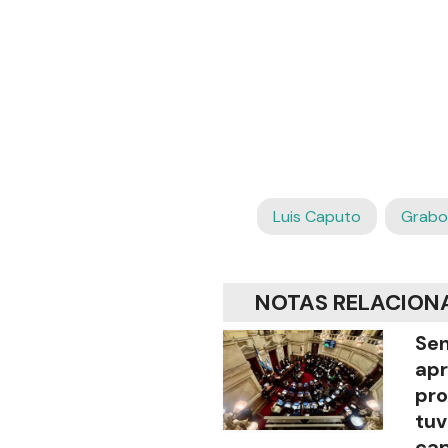
Luis Caputo
Grabo
NOTAS RELACION
Sen
apr
pro
tuv
cap