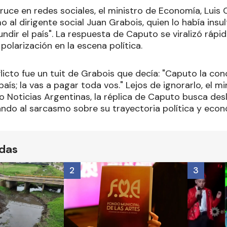
cruce en redes sociales, el ministro de Economía, Luis
o al dirigente social Juan Grabois, quien lo había in
ndir el país". La respuesta de Caputo se viralizó rápi
polarización en la escena política.
flicto fue un tuit de Grabois que decía: "Caputo la co
país; la vas a pagar toda vos." Lejos de ignorarlo, el m
o Noticias Argentinas, la réplica de Caputo busca desl
ando al sarcasmo sobre su trayectoria política y econ
ídas
2
3