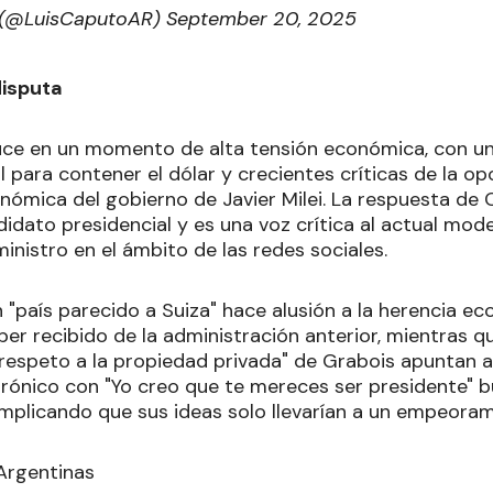
 (@LuisCaputoAR)
September 20, 2025
disputa
uce en un momento de alta tensión económica, con un
 para contener el dólar y crecientes críticas de la o
onómica del gobierno de Javier Milei. La respuesta de
idato presidencial y es una voz crítica al actual model
ministro en el ámbito de las redes sociales.
 "país parecido a Suiza" hace alusión a la herencia ec
er recibido de la administración anterior, mientras qu
"respeto a la propiedad privada" de Grabois apuntan a
e irónico con "Yo creo que te mereces ser presidente" 
 implicando que sus ideas solo llevarían a un empeoram
 Argentinas