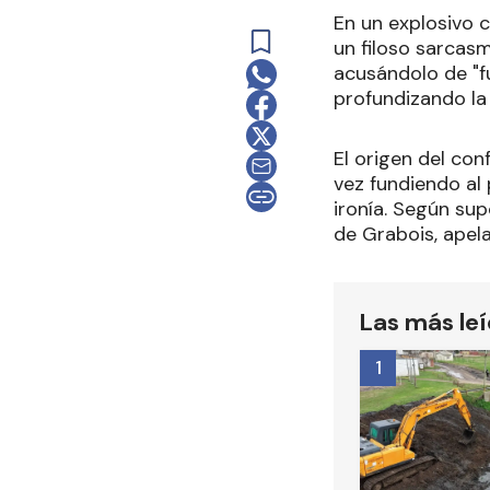
En un explosivo 
un filoso sarcasm
acusándolo de "fu
profundizando la 
El origen del con
vez fundiendo al 
ironía. Según sup
de Grabois, apel
Las más le
1