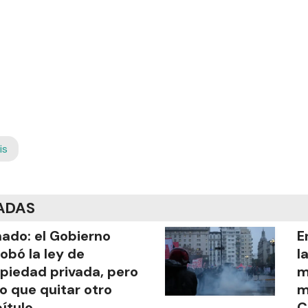
is
ADAS
ado: el Gobierno
E
obó la ley de
l
piedad privada, pero
m
o que quitar otro
m
ítulo
C