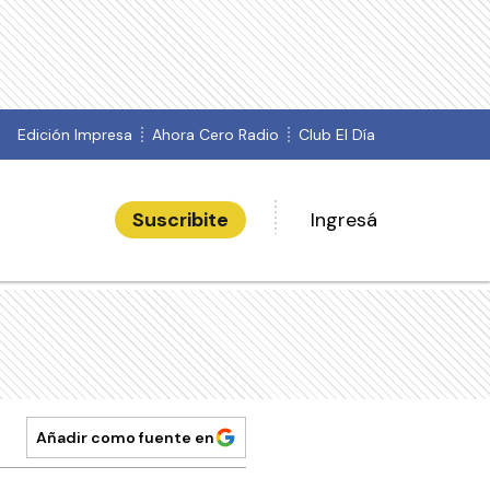
Edición Impresa
Ahora Cero Radio
Club El Día
Suscribite
Ingresá
Añadir como fuente en