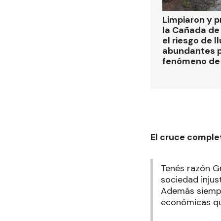
Limpiaron y p
la Cañada de
el riesgo de l
abundantes p
fenómeno de 
El cruce comple
Tenés razón Gr
sociedad inju
Además siempre
económicas q