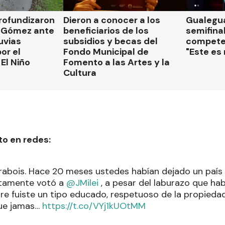
rofundizaron
Dieron a conocer a los
Gualegua
 Gómez ante
beneficiarios de los
semifinal
luvias
subsidios y becas del
compete
or el
Fondo Municipal de
"Este es
El Niño
Fomento a las Artes y la
Cultura
to en redes:
abois. Hace 20 meses ustedes habían dejado un país p
stamente votó a
@JMilei
, a pesar del laburazo que ha
 fuiste un tipo educado, respetuoso de la propiedad
ue jamas…
https://t.co/VYj1kUOtMM