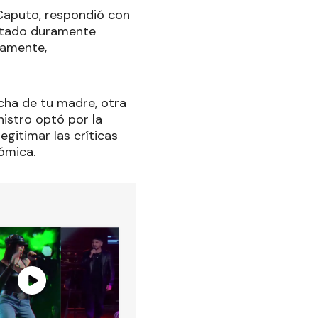
 Caputo, respondió con
sultado duramente
damente,
ncha de tu madre, otra
inistro optó por la
egitimar las críticas
ómica.