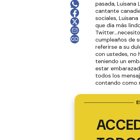
pasada, Luisana 
cantante canadie
sociales, Luisana
que día más lind
Twitter....necesi
cumpleaños de su 
referirse a su du
con ustedes, no h
teniendo un emba
estar embarazada 
todos los mensaj
contando como me
E
ACCED