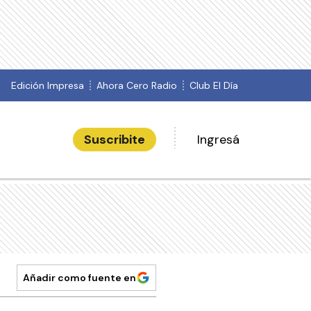
Edición Impresa
Ahora Cero Radio
Club El Día
Suscribite
Ingresá
Añadir como fuente en