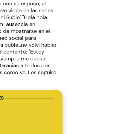
 con su esposo, el
eve video en las redes
i Buble"."Hola hola
mi ausencia en
go de mostrarse en el
eed social para
 buble...no volví hablar
.Y comentó: "Estoy
 siempre me decian
."Gracias a todos por
s como yo. Les seguiré
ES