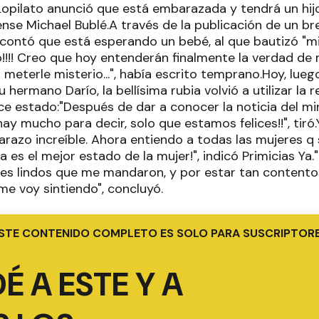
Lopilato anunció que está embarazada y tendrá un hijo
nse Michael Bublé.A través de la publicación de un br
 contó que está esperando un bebé, al que bautizó "min
o!!!! Creo que hoy entenderán finalmente la verdad de 
to meterle misterio...", había escrito temprano.Hoy, lue
hermano Darío, la bellísima rubia volvió a utilizar la r
lce estado:"Después de dar a conocer la noticia del mini
ay mucho para decir, solo que estamos felices!!", tiró
razo increíble. Ahora entiendo a todas las mujeres q
es el mejor estado de la mujer!", indicó Primicias Ya
es lindos que me mandaron, y por estar tan contento
 voy sintiendo", concluyó.
STE CONTENIDO COMPLETO ES SOLO PARA SUSCRIPTOR
É A ESTE Y A