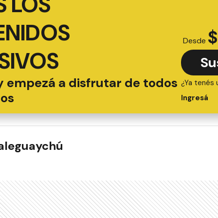
 LOS
ENIDOS
$
Desde
SIVOS
Su
y empezá a disfrutar de todos
¿Ya tenés 
ios
Ingresá
ualeguaychú