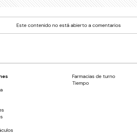
Este contenido no está abierto a comentarios
nes
Farmacias de turno
Tiempo
ia
es
es
áculos