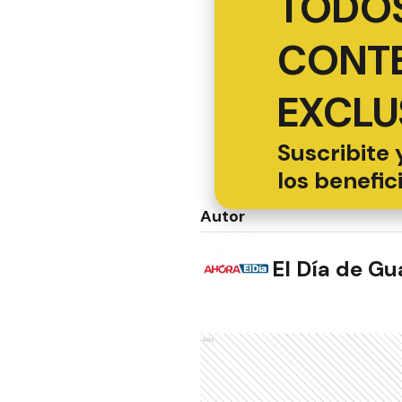
TODOS
CONT
EXCLU
Suscribite 
los benefic
Autor
El Día de G
Ads