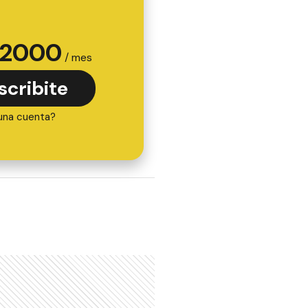
2000
/ mes
scribite
una cuenta?