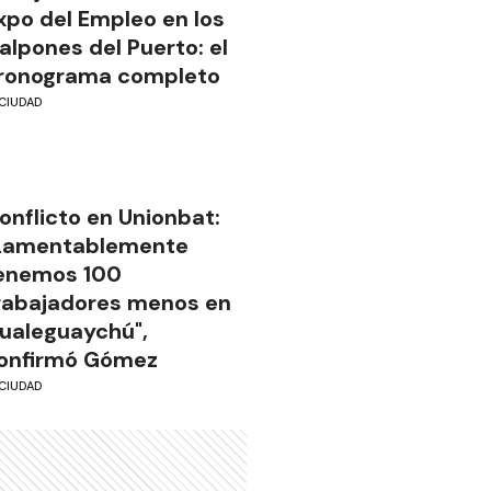
xpo del Empleo en los
alpones del Puerto: el
ronograma completo
CIUDAD
onflicto en Unionbat:
Lamentablemente
enemos 100
rabajadores menos en
ualeguaychú",
onfirmó Gómez
CIUDAD