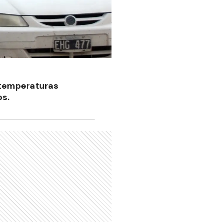
 temperaturas
os.