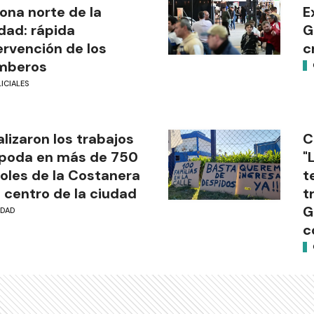
zona norte de la
E
dad: rápida
G
ervención de los
c
mberos
ICIALES
alizaron los trabajos
C
poda en más de 750
"
oles de la Costanera
t
l centro de la ciudad
t
G
UDAD
c