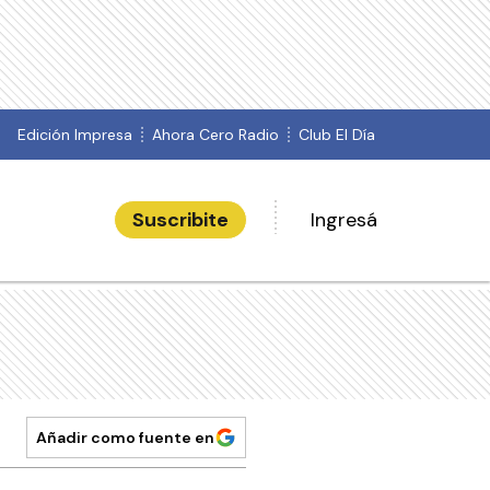
Edición Impresa
Ahora Cero Radio
Club El Día
Suscribite
Ingresá
Añadir como fuente en