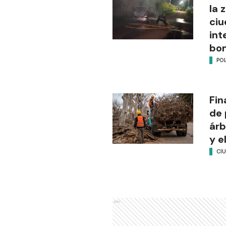
la 
ciu
int
bo
POL
Fin
de 
árb
y e
CI
Ads