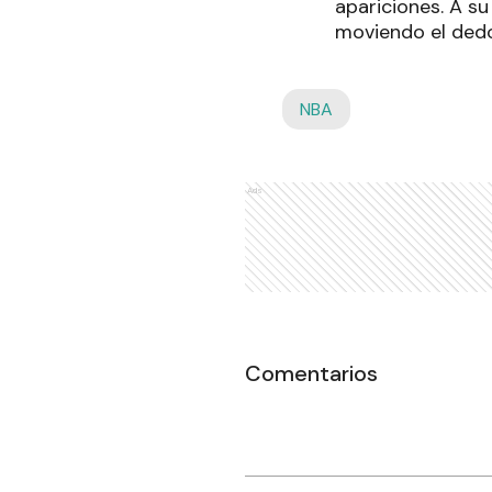
apariciones. A s
moviendo el dedo
NBA
Ads
Comentarios