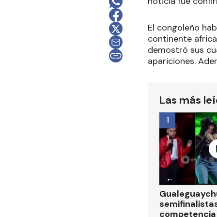
noticia fue conf
El congoleño habí
continente afric
demostró sus cua
apariciones. Ade
Las más le
1
Gualeguaychú
semifinalistas
competencia