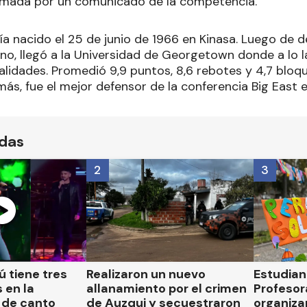
irmada por un comunicado de la competencia.
a nacido el 25 de junio de 1966 en Kinasa. Luego de d
ano, llegó a la Universidad de Georgetown donde a lo 
lidades. Promedió 9,9 puntos, 8,6 rebotes y 4,7 bloq
más, fue el mejor defensor de la conferencia Big East
ídas
2
3
 tiene tres
Realizaron un nuevo
Estudian
 en la
allanamiento por el crimen
Profesor
 de canto
de Auzqui y secuestraron
organiza