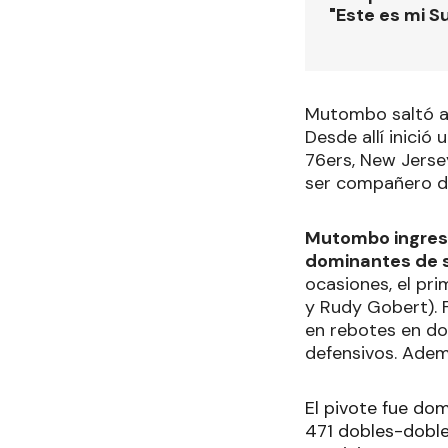
"Este es mi S
Mutombo saltó a l
Desde allí inició
76ers, New Jerse
ser compañero de
Mutombo ingresó
dominantes de 
ocasiones, el pr
y Rudy Gobert). 
en rebotes en dos
defensivos. Adem
El pivote fue dom
471 dobles-doble