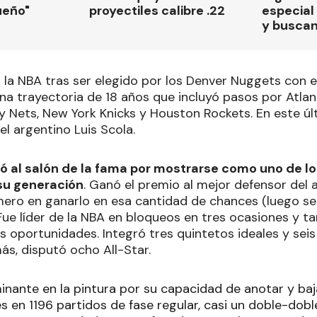
ueño"
proyectiles calibre .22
especial 
y busca
a NBA tras ser elegido por los Denver Nuggets con el 
 una trayectoria de 18 años que incluyó pasos por Atla
y Nets, New York Knicks y Houston Rockets. En este últ
l argentino Luis Scola.
 al salón de la fama por mostrarse como uno de lo
su generación
. Ganó el premio al mejor defensor del 
imero en ganarlo en esa cantidad de chances (luego s
Fue líder de la NBA en bloqueos en tres ocasiones y t
 oportunidades. Integró tres quintetos ideales y seis
ás, disputó ocho All-Star.
inante en la pintura por su capacidad de anotar y baj
s en 1196 partidos de fase regular, casi un doble-dobl