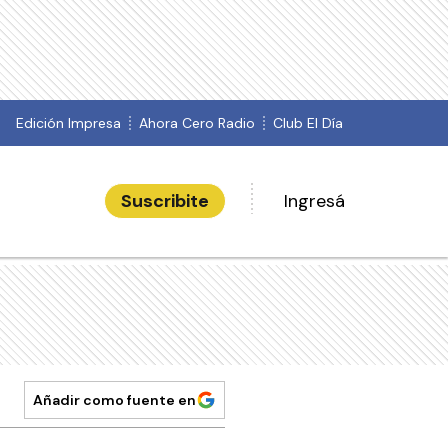
Edición Impresa
Ahora Cero Radio
Club El Día
Suscribite
Ingresá
Añadir como fuente en