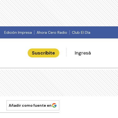
Edición Impresa
Ahora Cero Radio
Club El Día
Suscribite
Ingresá
Añadir como fuente en