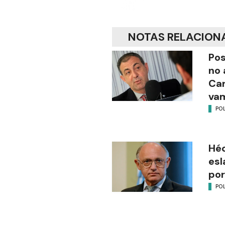
NOTAS RELACION
Pos
no 
Ca
vam
POL
Héc
esl
por
POL