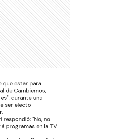
e que estar para
cial de Cambiemos,
o es", durante una
de ser electo
r.
i respondió: "No, no
drá programas en la TV