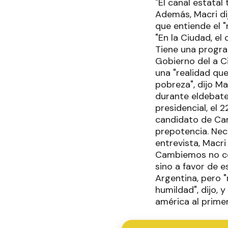
"El canal estatal
Además, Macri di
que entiende el "r
"En la Ciudad, el
Tiene una program
Gobierno del a Ci
una "realidad qu
pobreza", dijo Ma
durante eldebate 
presidencial, el 
candidato de Cam
prepotencia. Nec
entrevista, Macr
Cambiemos no con
sino a favor de e
Argentina, pero "
humildad", dijo, 
américa al primer