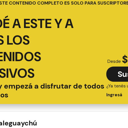
STE CONTENIDO COMPLETO ES SOLO PARA SUSCRIPTOR
É A ESTE Y A
 LOS
ENIDOS
$
Desde
SIVOS
Su
y empezá a disfrutar de todos
¿Ya tenés 
ios
Ingresá
ualeguaychú