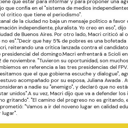
 tiene que estar para informar y para proponer una agen
jo que confía en el "sistema de medios independientes 
ol critico que tiene el periodismo".
 canal de la ciudad no baja un mensaje político a favor
ación independiente, pluralista. Yo creo en eso", dijo 
udad de Buenos Aires. Por otro lado, Macri criticó al o
e no es"."Decir que hay 5% de pobres es una bofetada 
cri, reiterando una crítica lanzada contra el candidato d
presidencial del domingo.Macri enfrentará a Scioli en
22 de noviembre. "Tuvieron su oportunidad, son muchos 
biemos en referencia a las tres presidencias del FPV
esitamos que el que gobierna escuche y dialogue", ag
i estuvo acompañado por su esposa, Juliana Awada . 
sideran a nadie su "enemigo", y declaró que no están
star unidos".A su vez, Macri dijo que va a defender los 
no gritando". "El camino del progreso no es gritando, 
y prometió: "Vamos a ir del noveno lugar en calidad edu
 lugar".