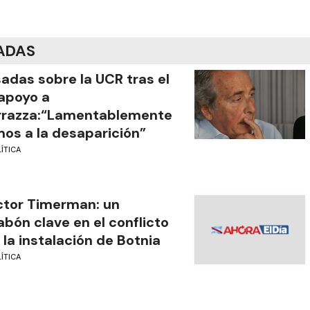
ADAS
adas sobre la UCR tras el
apoyo a
rrazza:“Lamentablemente
os a la desaparición”
ÍTICA
tor Timerman: un
abón clave en el conflicto
 la instalación de Botnia
ÍTICA