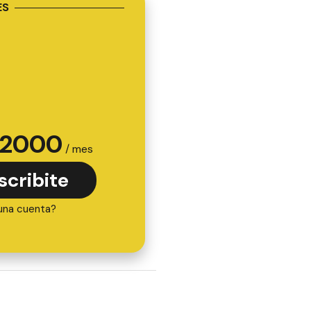
ES
2000
/ mes
scribite
una cuenta?