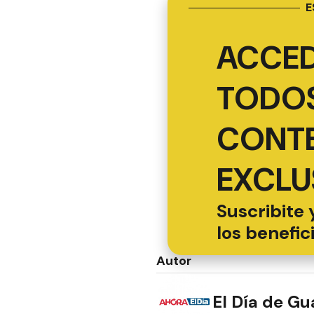
E
ACCED
TODOS
CONT
EXCLU
Suscribite 
los benefic
Autor
El Día de G