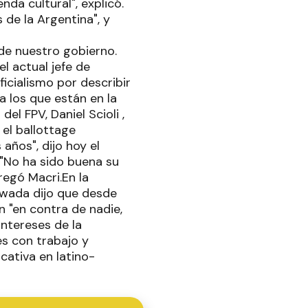
da cultural", explicó.
de la Argentina", y
 de nuestro gobierno.
el actual jefe de
ficialismo por describir
a los que están en la
el FPV, Daniel Scioli ,
 el ballottage
años", dijo hoy el
."No ha sido buena su
regó Macri.En la
Awada dijo que desde
 "en contra de nadie,
intereses de la
es con trabajo y
cativa en latino-