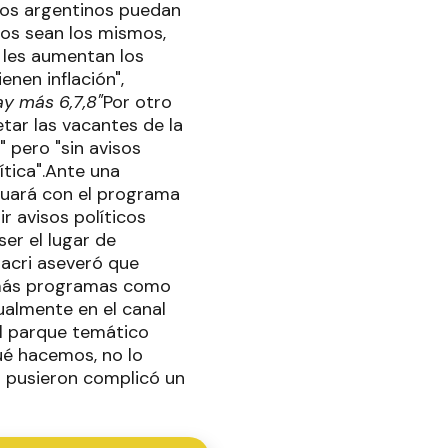
 los argentinos puedan
ios sean los mismos,
o les aumentan los
nen inflación",
ay más 6,7,8"
Por otro
tar las vacantes de la
 pero "sin avisos
lítica".Ante una
inuará con el programa
r avisos políticos
ser el lugar de
Macri aseveró que
er más programas como
ualmente en el canal
el parque temático
ué hacemos, no lo
o pusieron complicó un