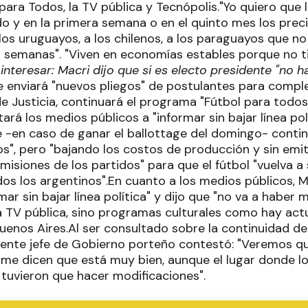
para Todos, la TV pública y Tecnópolis."Yo quiero que
do y en la primera semana o en el quinto mes los prec
los uruguayos, a los chilenos, a los paraguayos que n
 semanas". "Viven en economías estables porque no tie
interesar: Macri dijo que si es electo presidente "no h
ue enviará "nuevos pliegos" de postulantes para comple
 Justicia, continuará el programa "Fútbol para todos"
ntará los medios públicos a "informar sin bajar línea po
ue -en caso de ganar el ballottage del domingo- cont
s", pero "bajando los costos de producción y sin emiti
misiones de los partidos" para que el fútbol "vuelva a 
os los argentinos".En cuanto a los medios públicos, 
mar sin bajar línea política" y dijo que "no va a hab
a TV pública, sino programas culturales como hay act
Buenos Aires.Al ser consultado sobre la continuidad d
aliente jefe de Gobierno porteño contestó: "Veremos q
me dicen que está muy bien, aunque el lugar donde l
 tuvieron que hacer modificaciones".