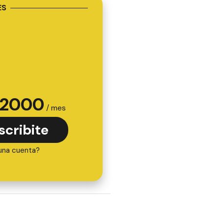
ES
2000
/ mes
scribite
una cuenta?