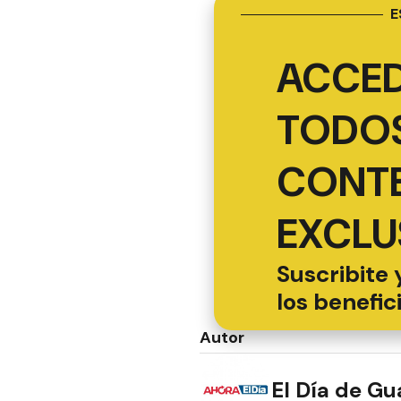
E
ACCED
TODOS
CONT
EXCLU
Suscribite 
los benefic
Autor
El Día de G