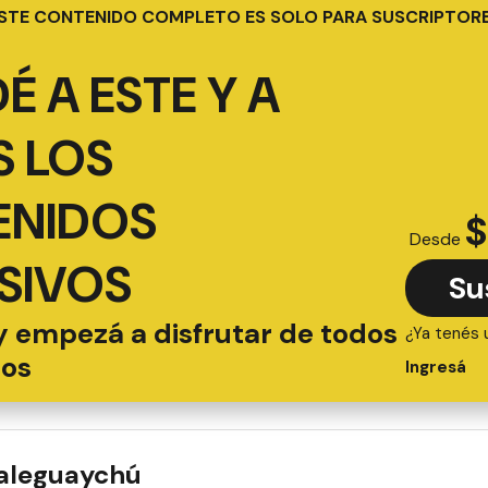
STE CONTENIDO COMPLETO ES SOLO PARA SUSCRIPTOR
É A ESTE Y A
 LOS
ENIDOS
$
Desde
SIVOS
Su
y empezá a disfrutar de todos
¿Ya tenés 
ios
Ingresá
ualeguaychú