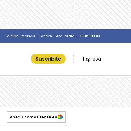
Edición Impresa
Ahora Cero Radio
Club El Día
Suscribite
Ingresá
Añadir como fuente en