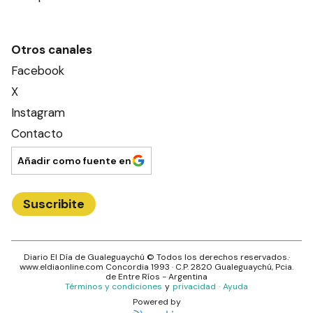
Otros canales
Facebook
X
Instagram
Contacto
Añadir como fuente en
Suscribite
Diario El Día de Gualeguaychú
© Todos los derechos reservados.·
www.
eldiaonline.com
Concordia 1993
· C.P.
2820
Gualeguaychú
, Pcia.
de
Entre Ríos
- Argentina
Términos y condiciones
y
privacidad
·
Ayuda
Powered by