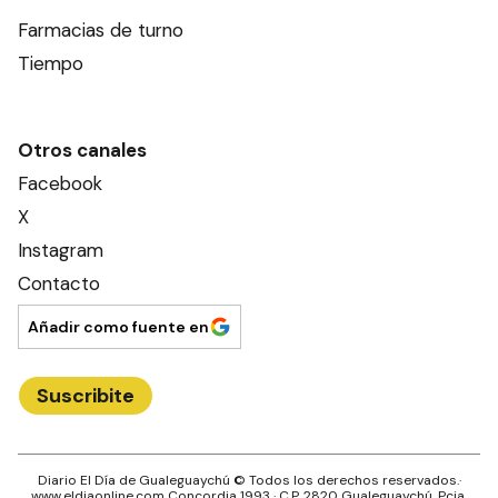
Farmacias de turno
Tiempo
Otros canales
Facebook
X
Instagram
Contacto
Añadir como fuente en
Suscribite
Diario El Día de Gualeguaychú
© Todos los derechos reservados.·
www.
eldiaonline.com
Concordia 1993
· C.P.
2820
Gualeguaychú
, Pcia.