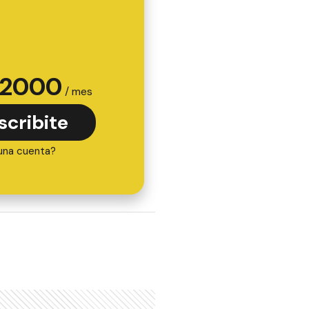
2000
/ mes
scribite
una cuenta?