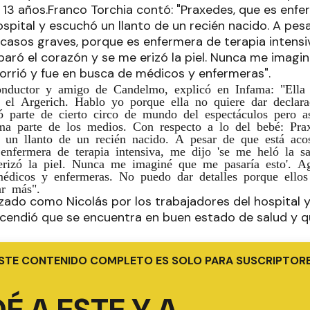
 13 años.Franco Torchia contó: "Praxedes, que es enfer
ospital y escuchó un llanto de un recién nacido. A pes
asos graves, porque es enfermera de terapia intensiv
paró el corazón y se me erizó la piel. Nunca me imagin
corrió y fue en busca de médicos y enfermeras".
onductor y amigo de Candelmo, explicó en Infama: "Ella 
n el Argerich. Hablo yo porque ella no quiere dar declar
parte de cierto circo de mundo del espectáculos pero as
ma parte de los medios. Con respecto a lo del bebé: Pra
ó un llanto de un recién nacido. A pesar de que está aco
 enfermera de terapia intensiva, me dijo 'se me heló la s
rizó la piel. Nunca me imaginé que me pasaría esto'. Ag
édicos y enfermeras. No puedo dar detalles porque ellos
r más".
izado como Nicolás por los trabajadores del hospital 
ascendió que se encuentra en buen estado de salud y q
STE CONTENIDO COMPLETO ES SOLO PARA SUSCRIPTOR