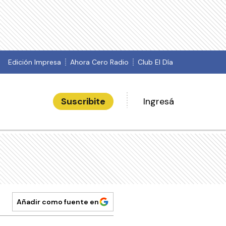
Edición Impresa
Ahora Cero Radio
Club El Día
Suscribite
Ingresá
Añadir como fuente en