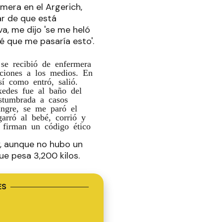
mera en el Argerich,
ar de que está
a, me dijo 'se me heló
é que me pasaría esto'.
se recibió de enfermera
aciones a los medios. En
í como entró, salió.
xedes fue al baño del
stumbrada a casos
angre, se me paró el
arró al bebé, corrió y
 firman un código ético
y, aunque no hubo un
ue pesa 3,200 kilos.
ES