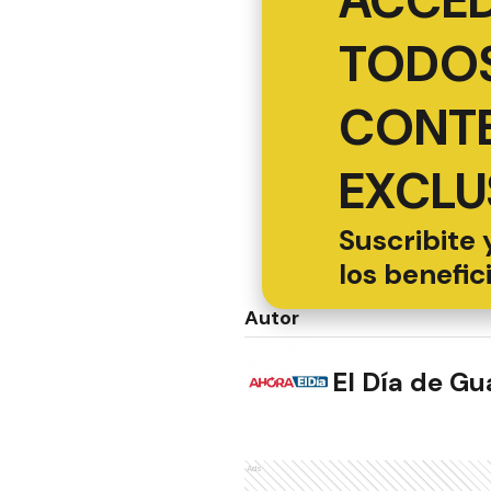
ACCED
TODOS
CONT
EXCLU
Suscribite 
los benefic
Autor
El Día de G
Ads