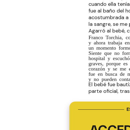
cuando ella tenía
fue al baño del h
acostumbrada a c
la sangre, se me 
Agarró al bebé, 
Franco Torchia, c
y ahora trabaja e
un momento formó 
Siente que no for
hospital y escuch
graves, porque es
corazón y se me e
fue en busca de m
y no pueden conta
El bebé fue baut
parte oficial, tr
E