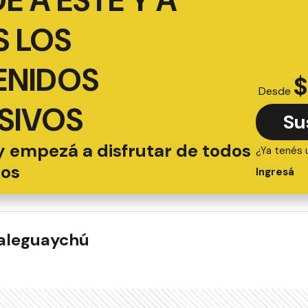
É A ESTE Y A
 LOS
ENIDOS
$
Desde
SIVOS
Su
y empezá a disfrutar de todos
¿Ya tenés 
ios
Ingresá
ualeguaychú