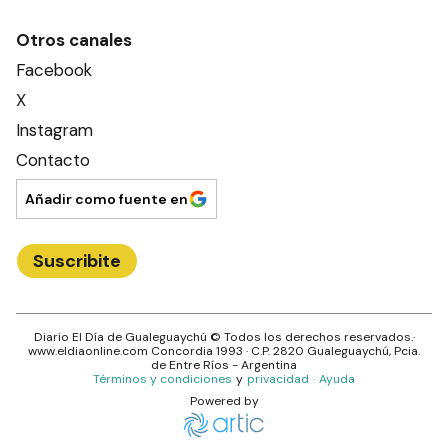
Otros canales
Facebook
X
Instagram
Contacto
Añadir como fuente en
Suscribite
Diario El Día de Gualeguaychú
© Todos los derechos reservados.·
www.
eldiaonline.com
Concordia 1993
· C.P.
2820
Gualeguaychú
, Pcia.
de
Entre Ríos
- Argentina
Términos y condiciones
y
privacidad
·
Ayuda
Powered by