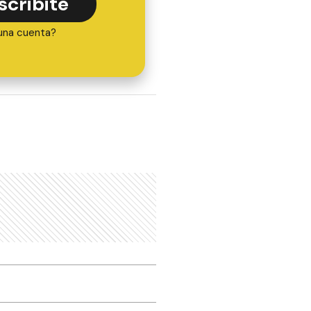
scribite
una cuenta?