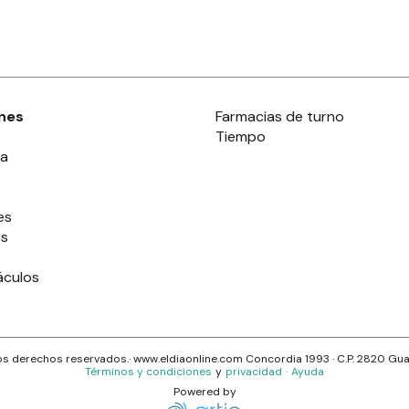
nes
Farmacias de turno
Tiempo
ia
es
es
áculos
s derechos reservados.· www.
eldiaonline.com
Concordia 1993
· C.P.
2820
Gua
Términos y condiciones
y
privacidad
·
Ayuda
Powered by