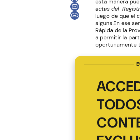
esta manera pued
actas del Registr
luego de que el c
alguna.En ese sen
Rápida de la Pro
a permitir la par
oportunamente tr
E
ACCED
TODOS
CONT