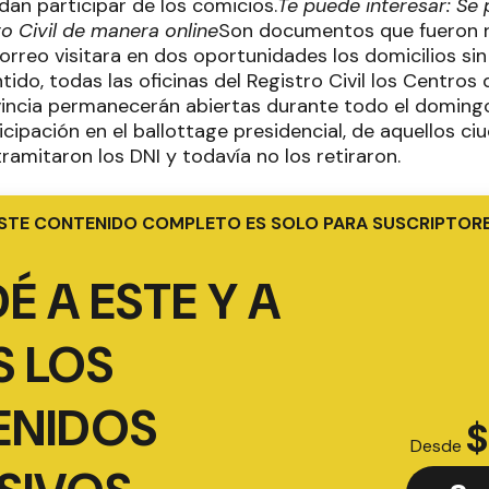
an participar de los comicios.
Te puede interesar: Se 
o Civil de manera online
Son documentos que fueron re
orreo visitara en dos oportunidades los domicilios si
tido, todas las oficinas del Registro Civil los Centr
vincia permanecerán abiertas durante todo el doming
ticipación en el ballottage presidencial, de aquellos c
amitaron los DNI y todavía no los retiraron.
STE CONTENIDO COMPLETO ES SOLO PARA SUSCRIPTOR
É A ESTE Y A
 LOS
ENIDOS
$
Desde