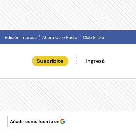
Edición Impresa
Ahora Cero Radio
Club El Día
Suscribite
Ingresá
Añadir como fuente en