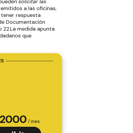
pueden solicitar las
mitidos a las oficinas,
n tener respuesta
os de Documentación
o 22.La medida apunta
iudadanos que
ES
2000
/ mes