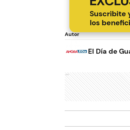
EXCLU
Suscribite 
los benefic
Autor
El Día de G
Ads