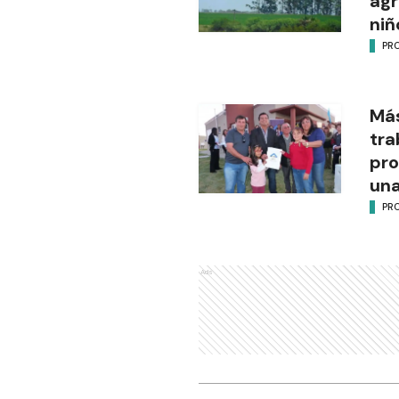
agr
niñ
PR
Más
tra
pro
una
PR
Ads