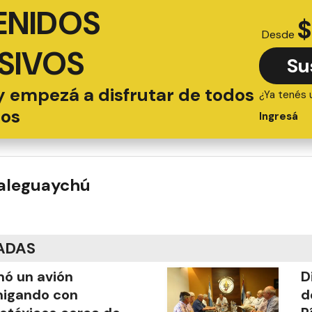
ENIDOS
$
Desde
SIVOS
Su
y empezá a disfrutar de todos
¿Ya tenés 
ios
Ingresá
ualeguaychú
ADAS
mó un avión
D
migando con
d