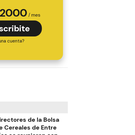
2000
/ mes
scribite
una cuenta?
irectores de la Bolsa
e Cereales de Entre