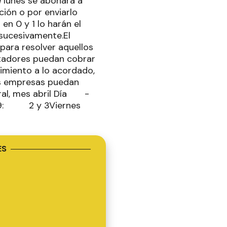
e lunes se abonará a
ión o por enviarlo
en 0 y 1 lo harán el
 sucesivamente.El
para resolver aquellos
tadores puedan cobrar
imiento a lo acordado,
as empresas puedan
ral, mes abril Día -
 9: 2 y 3Viernes
ES