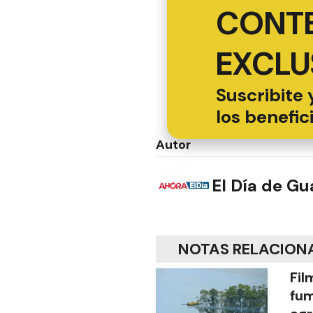
CONT
EXCLU
Suscribite 
los benefic
Autor
El Día de G
NOTAS RELACION
Fil
fu