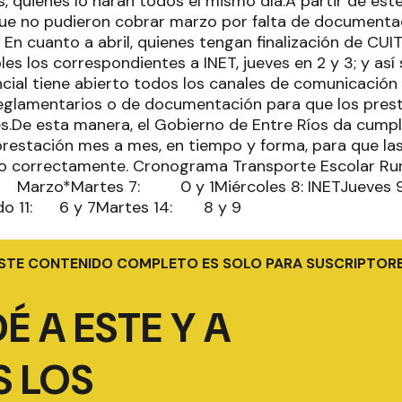
, quienes lo harán todos el mismo día.A partir de est
que no pudieron cobrar marzo por falta de documentac
 En cuanto a abril, quienes tengan finalización de CUIT 
les los correspondientes a INET, jueves en 2 y 3; y así
cial tiene abierto todos los canales de comunicación 
reglamentarios o de documentación para que los pres
es.De esta manera, el Gobierno de Entre Ríos da cumpl
restación mes a mes, en tiempo y forma, para que l
ajo correctamente. Cronograma Transporte Escolar Ru
Marzo*Martes 7: 0 y 1Miércoles 8: INETJueves
o 11: 6 y 7Martes 14: 8 y 9
STE CONTENIDO COMPLETO ES SOLO PARA SUSCRIPTOR
É A ESTE Y A
 LOS