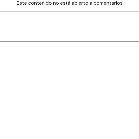
Este contenido no está abierto a comentarios
nes
Farmacias de turno
Tiempo
ia
es
es
áculos
s derechos reservados.· www.
eldiaonline.com
Concordia 1993
· C.P.
2820
Gua