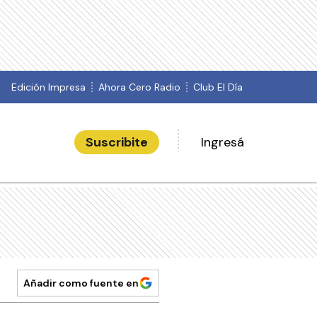
Edición Impresa
Ahora Cero Radio
Club El Día
Suscribite
Ingresá
Añadir como fuente en