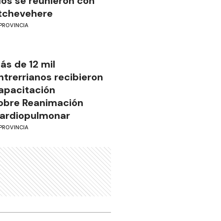
íos se reunieron con
tchevehere
PROVINCIA
ás de 12 mil
ntrerrianos recibieron
apacitación
obre Reanimación
ardiopulmonar
PROVINCIA