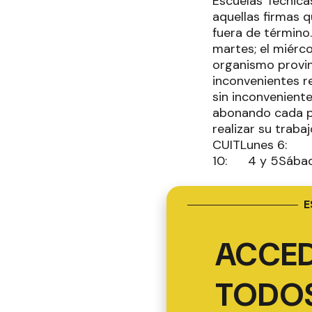
Escuelas Técnicas
aquellas firmas 
fuera de término.
martes; el miérco
organismo provin
inconvenientes 
sin inconvenient
abonando cada p
realizar su trab
CUITLunes 6: 
10: 4 y 5Sábad
E
ACCED
TODOS