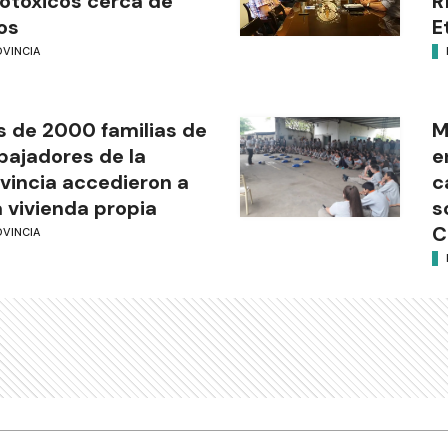
otóxicos cerca de
R
os
E
OVINCIA
 de 2000 familias de
M
bajadores de la
e
vincia accedieron a
c
 vivienda propia
s
C
OVINCIA