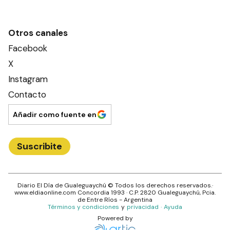
Otros canales
Facebook
X
Instagram
Contacto
Añadir como fuente en
Suscribite
Diario El Día de Gualeguaychú
© Todos los derechos reservados.·
www.
eldiaonline.com
Concordia 1993
· C.P.
2820
Gualeguaychú
, Pcia.
de
Entre Ríos
- Argentina
Términos y condiciones
y
privacidad
·
Ayuda
Powered by