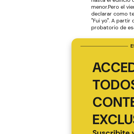
menor.Pero el vie
declarar como te
"Fui yo". A parti
probatorio de es
E
ACCED
TODOS
CONT
EXCLU
Suscribite 