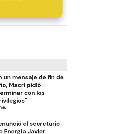
n un mensaje de fin de
ño, Macri pidió
terminar con los
rivilegios"
PAÍS
enunció el secretario
e Energía Javier