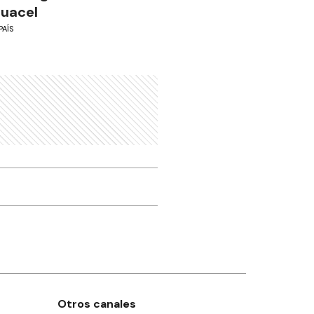
guacel
PAÍS
Otros canales