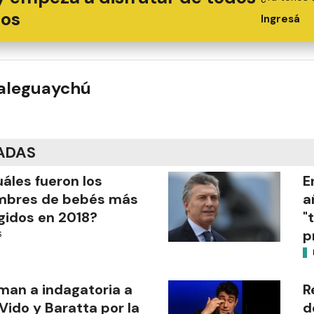
ios
Ingresá
ualeguaychú
ADAS
áles fueron los
E
mbres de bebés más
a
gidos en 2018?
"
p
S
man a indagatoria a
R
Vido y Baratta por la
d