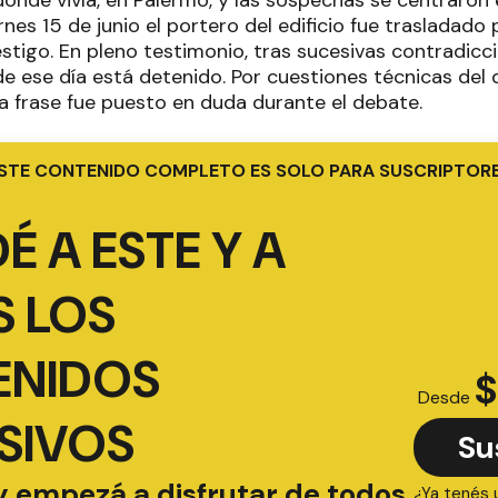
rnes 15 de junio el portero del edificio fue trasladado 
stigo. En pleno testimonio, tras sucesivas contradicc
r de ese día está detenido. Por cuestiones técnicas del 
a frase fue puesto en duda durante el debate.
STE CONTENIDO COMPLETO ES SOLO PARA SUSCRIPTOR
É A ESTE Y A
 LOS
ENIDOS
$
Desde
SIVOS
Su
y empezá a disfrutar de todos
¿Ya tenés 