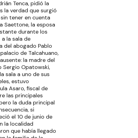
rián Tenca, pidió la
s la verdad que surgió
a sin tener en cuenta
na Saettone, la esposa
nstante durante los
a la sala de
lla del abogado Pablo
 palacio de Talcahuano,
 ausente: la madre del
o Sergio Opatowski,
la sala a uno de sus
eles, estuvo
la Asaro, fiscal de
e las principales
pero la duda principal
nsecuencia, si
ió el 10 de junio de
n la localidad
ron que había llegado
n la familia de la