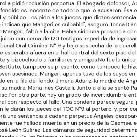
rella pidió reclusión perpetua. El abogado defensor, Ad
efendido es inocente de todo lo que lo acusaron. Ésa e
al y público. Les pido a los jueces que dicten sentenci
e indican que Mangeri es culpable", aseguró Tenca.Dia
 Mangeri, faltó a la cita. Había sido una presencia co
juicio con cerca de 120 testigos Impedida de ingresar 
ibunal Oral Criminal N° 9 y bajo sospecha de la quere
 esperaba afuera en el hall central del sexto piso del
e y bizcochuelo a familiares y amigos.No fue la única
Bettiato, tampoco se presentó, como tampoco lo hiz
oven asesinada. Mangeri, apenas tuvo de los suyos en 
 en la fila del fondo. Jimena Aduriz, la madre de Áng
 madre, María Inés Castelli. Junto a ella se sentó Pau
aso.Por otra parte, hay un grado de incertidumbre entr
nal con respecto al fallo. Una condena parece segura, 
ón le darán los jueces del TOC N°9 al portero, y, por co
rá una sentencia a cadena perpetua.Ángeles desaparec
uiente fue hallada muerta en un predio de la Ceamse, e
sé León Suárez. Las cámaras de seguridad determina
 donde vivía, en Palermo, y las sospechas se centraron e