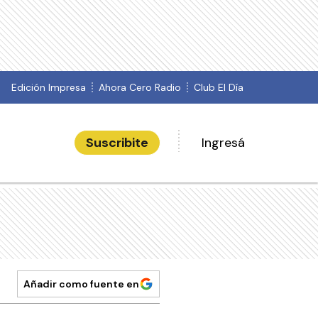
Edición Impresa
Ahora Cero Radio
Club El Día
Suscribite
Ingresá
Añadir como fuente en