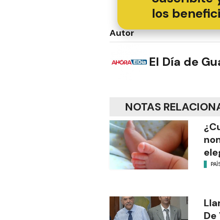
los benefic
Autor
El Día de G
NOTAS RELACION
¿Cu
no
ele
PAÍ
Lla
De 