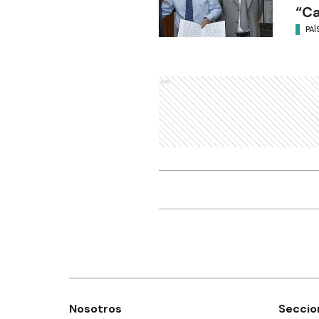
“C
PAÍ
Ads
Nosotros
Seccio