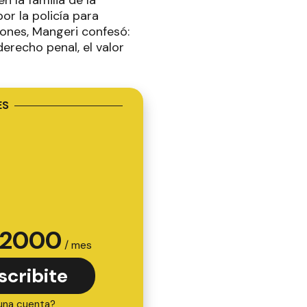
por la policía para
iones, Mangeri confesó:
derecho penal, el valor
ES
2000
/ mes
scribite
una cuenta?