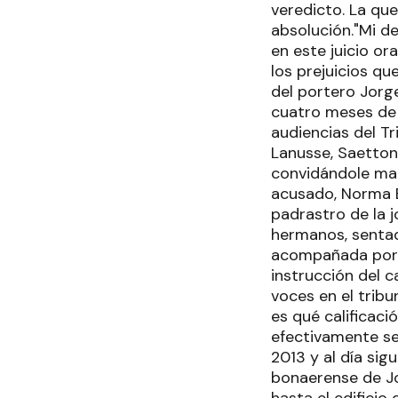
veredicto. La que
absolución."Mi d
en este juicio or
los prejuicios qu
del portero Jorge
cuatro meses de 
audiencias del Tr
Lanusse, Saettone
convidándole mat
acusado, Norma 
padrastro de la j
hermanos, sentado
acompañada por su
instrucción del c
voces en el tribu
es qué calificaci
efectivamente se
2013 y al día sig
bonaerense de Jo
hasta el edificio