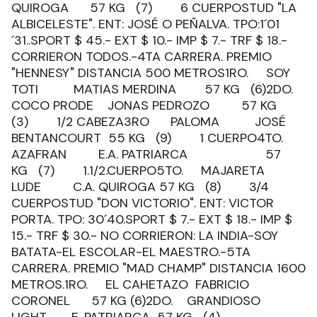
QUIROGA 57 KG (7) 6 CUERPOSTUD "LA
ALBICELESTE". ENT: JOSÉ O PEÑALVA. TPO:1´01
´31..SPORT $ 45.- EXT $ 10.- IMP $ 7.- TRF $ 18.-
CORRIERON TODOS.-4TA CARRERA. PREMIO
"HENNESY" DISTANCIA 500 METROS1RO. SOY
TOTI MATIAS MERDINA 57 KG (6)2DO.
COCO PRODE JONAS PEDROZO 57 KG
(3) 1/2 CABEZA3RO PALOMA JOSÉ
BENTANCOURT 55 KG (9) 1 CUERPO4TO.
AZAFRAN E.A. PATRIARCA 57
KG (7) 1.1/2.CUERPO5TO. MAJARETA
LUDE C.A. QUIROGA 57 KG (8) 3/4
CUERPOSTUD "DON VICTORIO". ENT: VICTOR
PORTA. TPO: 30´40.SPORT $ 7.- EXT $ 18.- IMP $
15.- TRF $ 30.- NO CORRIERON: LA INDIA-SOY
BATATA-EL ESCOLAR-EL MAESTRO.-5TA
CARRERA. PREMIO "MAD CHAMP" DISTANCIA 1600
METROS.1RO. EL CAHETAZO FABRICIO
CORONEL 57 KG (6)2DO. GRANDIOSO