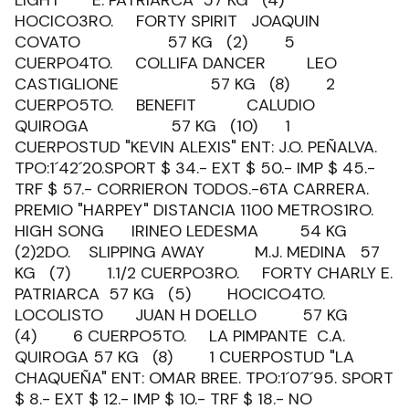
LIGHT E. PATRIARCA 57 KG (4)
HOCICO3RO. FORTY SPIRIT JOAQUIN
COVATO 57 KG (2) 5
CUERPO4TO. COLLIFA DANCER LEO
CASTIGLIONE 57 KG (8) 2
CUERPO5TO. BENEFIT CALUDIO
QUIROGA 57 KG (10) 1
CUERPOSTUD "KEVIN ALEXIS" ENT: J.O. PEÑALVA.
TPO:1´42´20.SPORT $ 34.- EXT $ 50.- IMP $ 45.-
TRF $ 57.- CORRIERON TODOS.-6TA CARRERA.
PREMIO "HARPEY" DISTANCIA 1100 METROS1RO.
HIGH SONG IRINEO LEDESMA 54 KG
(2)2DO. SLIPPING AWAY M.J. MEDINA 57
KG (7) 1.1/2 CUERPO3RO. FORTY CHARLY E.
PATRIARCA 57 KG (5) HOCICO4TO.
LOCOLISTO JUAN H DOELLO 57 KG
(4) 6 CUERPO5TO. LA PIMPANTE C.A.
QUIROGA 57 KG (8) 1 CUERPOSTUD "LA
CHAQUEÑA" ENT: OMAR BREE. TPO:1´07´95. SPORT
$ 8.- EXT $ 12.- IMP $ 10.- TRF $ 18.- NO