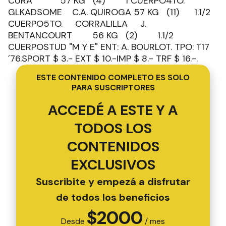
CURA 57 KG (4) 1 CUERPO4TO.
GLKADSOME C.A. QUIROGA 57 KG (11) 1.1/2
CUERPO5TO. CORRALILLA J.
BENTANCOURT 56 KG (2) 1.1/2
CUERPOSTUD "M Y E" ENT: A. BOURLOT. TPO: 1´17
´76.SPORT $ 3.- EXT $ 10.-IMP $ 8.- TRF $ 16.-.
ESTE CONTENIDO COMPLETO ES SOLO
PARA SUSCRIPTORES
ACCEDÉ A ESTE Y A
TODOS LOS
CONTENIDOS
EXCLUSIVOS
Suscribite y empezá a disfrutar
de todos los beneficios
$
2000
Desde
/ mes