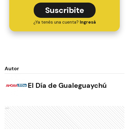
Suscribite
¿Ya tenés una cuenta?
Ingresá
Autor
El Día de Gualeguaychú
Ads