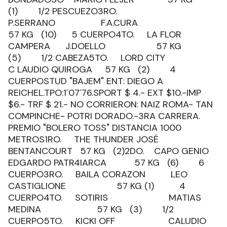
(1) 1/2 PESCUEZO3RO.
P.SERRANO F.A.CURA
57 KG (10) 5 CUERPO4TO. LA FLOR
CAMPERA J.DOELLO 57 KG
(5) 1/2 CABEZA5TO. LORD CITY
C LAUDIO QUIROGA 57 KG (2) 4
CUERPOSTUD "BAJEM" ENT: DIEGO A
REICHEL.TPO:1´07´76.SPORT $ 4.- EXT $10.-IMP
$6.- TRF $ 21.- NO CORRIERON: NAIZ ROMA- TAN
COMPINCHE- POTRI DORADO.-3RA CARRERA.
PREMIO "BOLERO TOSS" DISTANCIA 1000
METROS1RO. THE THUNDER JOSÉ
BENTANCOURT 57 KG (2)2DO. CAPO GENIO
EDGARDO PATR4IARCA 57 KG (6) 6
CUERPO3RO. BAILA CORAZON LEO
CASTIGLIONE 57 KG (1) 4
CUERPO4TO. SOTIRIS MATIAS
MEDINA 57 KG (3) 1/2
CUERPO5TO. KICKI OFF CALUDIO