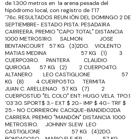
de 1.300 metros en la arena pesada del
hipódromo local, con registro de 1´17
´76c. RESULTADOS REUN IÓN DEL DOMINGO 2 DE
SEPTIEMBRE- ESTADO PISTA: PESADA1RA
CARREERA. PREMIO "CAPO TOTAL" DISTANCIA
1000 METROS1RO. SALMON JOSE
BENTANCOURT 57 KG (3)2DO. VIOLENTO
MATIAS MEDINA 57 KG (1) 3
CUERPO3RO. PANTERA CLAUDIO
QUIROGA 57 KG (2) 2 CUERPO4TO.
ALTANERO LEO CASTIGLIONE 57
KG (8) 4 CUERPO5TO. TERMITA
JUAN C. ARELLENAO 57 KG (7) 2
CUERPOSTUD "EL COLO" ENT: HUGO VELA. TPO:1
´03´30. SPORT$ 3.- EXT $ 20.- IMP $ 40.- TRF $
25.- NO CORRIERON: CACIQUE-BANDIDO2DA
CARRERA. PREMIO "MANDÓN" DISTANCIA 1000
METROS1RO. JOHNNY SLEW LEO
CASTIGLIONE 57 KG (4)2DO.
BONDADOSO MARIO FLEJER 57 KG