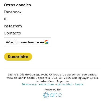
Otros canales
Facebook
X
Instagram
Contacto
Añadir como fuente en
Suscribite
Diario El Día de Gualeguaychú
© Todos los derechos reservados.·
www.
eldiaonline.com
Concordia 1993
· C.P.
2820
Gualeguaychú
, Pcia.
de
Entre Ríos
- Argentina
Términos y condiciones
y
privacidad
·
Ayuda
Powered by