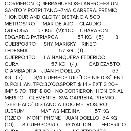
CORRIERON: QUIEBRAHUESOS-LANERO-ES UN
SANTO Y POTRI TANO.-7MA CARRERA. PREMIO
"HONOUR AND GLORY" DISTANCIA 500
METROS1RO. MAR DE AJO CLAUDIO
QUIROGA 57 KG (2)2DO. CHARABON
EDGARDO PATRIARCA 57 KG (5) 3
CUERPO3RO. SHY MARISKY IRINEO
LEDESMA 57 KG (1) 1
CUERPO4TO LA ÑANQUERA FEDERICO
CURA 57 KG (4) CAB EZA5TO.
C AMBIADITA JUAN H DOELLO 57
KG (7) 3/4 CUERPOSTUD "LOS NIETOS". ENT.
D. POLLIAN. TPO:30´00.SPORT $ 14.- EXT $ 20.-
IMP $ 70.-TRF $ 80.- NO CORRIERON: HON OR AL
MERITO - CLEMENTE.-8VA CARRERA. PREMIO
"SEBI HALO" DISTANCIA 1300 METROS.1RO
LUBRUM MATIAS MEDINA 57 KG
(1)2DO. MONT PHONE JUAN DOELLO 54 KG
(10) 3 CUERPO3RO. ROYAL DIN FEDERICO