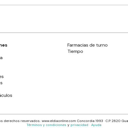
nes
Farmacias de turno
Tiempo
ia
es
es
áculos
s derechos reservados.· www.
eldiaonline.com
Concordia 1993
· C.P.
2820
Gua
Términos y condiciones
y
privacidad
·
Ayuda