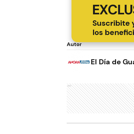
EXCLU
Suscribite 
los benefic
Autor
El Día de G
Ads