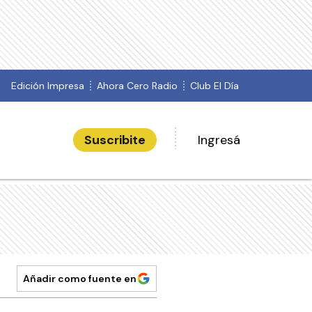
Edición Impresa
Ahora Cero Radio
Club El Día
Suscribite
Ingresá
Añadir como fuente en