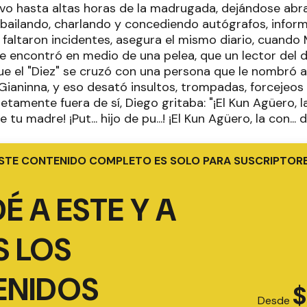
uvo hasta altas horas de la madrugada, dejándose abra
 bailando, charlando y concediendo autógrafos, inform
 faltaron incidentes, asegura el mismo diario, cuando
se encontró en medio de una pelea, que un lector del d
que el "Diez" se cruzó con una persona que le nombró al
 Gianinna, y eso desató insultos, trompadas, forcejeos
tamente fuera de sí, Diego gritaba: "¡El Kun Agüero, la
de tu madre! ¡Put... hijo de pu...! ¡El Kun Agüero, la con..
STE CONTENIDO COMPLETO ES SOLO PARA SUSCRIPTOR
É A ESTE Y A
 LOS
ENIDOS
$
Desde