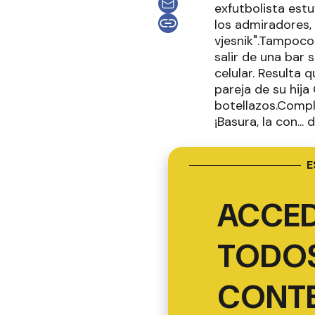
exfutbolista est
los admiradores,
vjesnik".Tampoco
salir de una bar 
celular. Resulta 
pareja de su hija
botellazos.Comple
¡Basura, la con... 
E
ACCED
TODOS
CONT