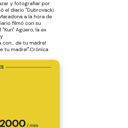
zar y fotografiar por
ó el diario "Dubrovacki
 Maradona a la hora de
iario filmó con su
 "Kun" Agüero, la ex
 y
 con... de tu madre!
. de tu madre!".Crónica
ES
2000
/ mes