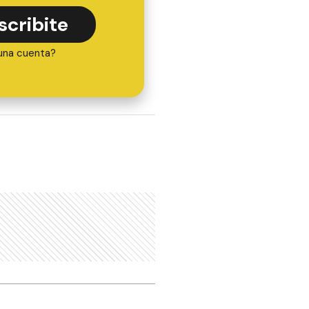
scribite
una cuenta?