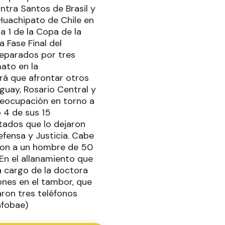
ntra Santos de Brasil y
Huachipato de Chile en
a 1 de la Copa de la
a Fase Final del
eparados por tres
mato en la
rá que afrontar otros
uay, Rosario Central y
reocupación en torno a
ó 4 de sus 15
ltados que lo dejaron
efensa y Justicia. Cabe
ron a un hombre de 50
En el allanamiento que
 a cargo de la doctora
ones en el tambor, que
ron tres teléfonos
nfobae)