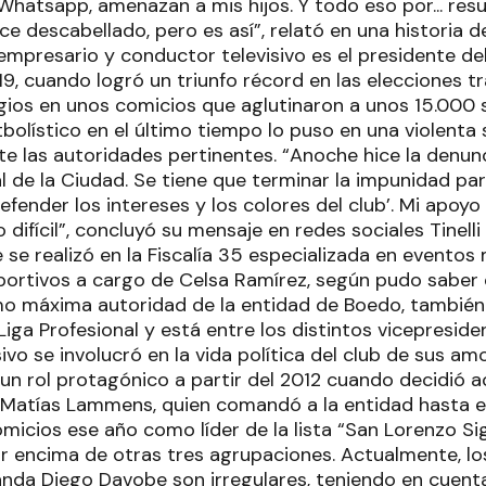
Whatsapp, amenazan a mis hijos. Y todo eso por... resu
rece descabellado, pero es así”, relató en una historia 
empresario y conductor televisivo es el presidente de
19, cuando logró un triunfo récord en las elecciones t
gios en unos comicios que aglutinaron a unos 15.000 s
olístico en el último tiempo lo puso en una violenta s
te las autoridades pertinentes. “Anoche hice la denu
al de la Ciudad. Se tiene que terminar la impunidad pa
fender los intereses y los colores del club’. Mi apoyo
ifícil”, concluyó su mensaje en redes sociales Tinelli
se realizó en la Fiscalía 35 especializada en eventos
ortivos a cargo de Celsa Ramírez, según pudo saber e
como máxima autoridad de la entidad de Boedo, tambi
Liga Profesional y está entre los distintos vicepreside
ivo se involucró en la vida política del club de sus 
un rol protagónico a partir del 2012 cuando decidi
 Matías Lammens, quien comandó a la entidad hasta el 2
micios ese año como líder de la lista “San Lorenzo Si
 encima de otras tres agrupaciones. Actualmente, los
da Diego Davobe son irregulares, teniendo en cuent