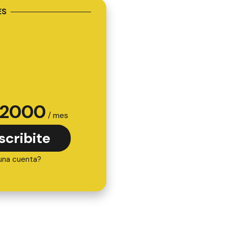
ES
2000
/ mes
scribite
una cuenta?