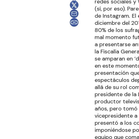
redes sociales y 
(sí, por eso). Pa
de Instagram
.
El 
diciembre del 20
80% de los sufra
mal momento futb
a presentarse an
la Fiscalía Gener
se amparan en ‘de
en este momento d
presentación que 
espectáculos dep
allá de su rol 
presidente de la 
productor televis
años, pero tomó 
vicepresidente a
presentó a los co
imponiéndose por
equipo que coman