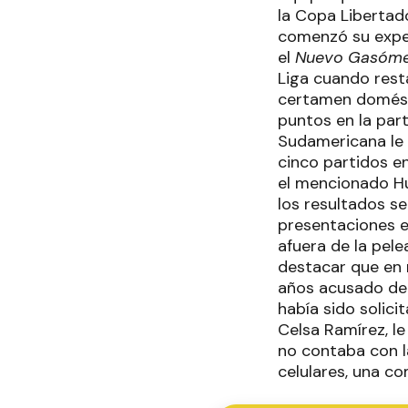
la Copa Libertado
comenzó su exper
el
Nuevo Gasóme
Liga cuando restan
certamen domést
puntos en la part
Sudamericana le d
cinco partidos e
el mencionado Hu
los resultados se
presentaciones en
afuera de la pele
destacar que en 
años acusado de 
había sido solici
Celsa Ramírez, l
no contaba con l
celulares, una c