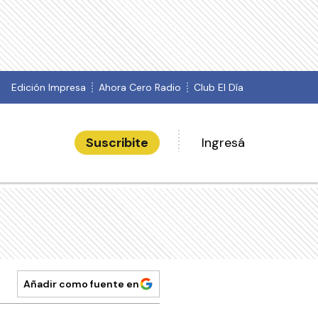
Edición Impresa
Ahora Cero Radio
Club El Día
Suscribite
Ingresá
Añadir como fuente en