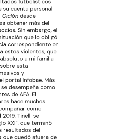
ltados futbolísticos
de su cuenta personal
l
Ciclón
desde
ras obtener más del
ocios. Sin embargo, el
ituación que lo obligó
ncia correspondiente en
ra estos violentos, que
 absoluto a mi familia
 sobre esta
 masivos y
l portal Infobae. Más
én se desempeña como
ntes de AFA. El
amores hace muchos
ó acompañar como
019. Tinelli se
glo XXI”, que terminó
 resultados del
a que quedó afuera de