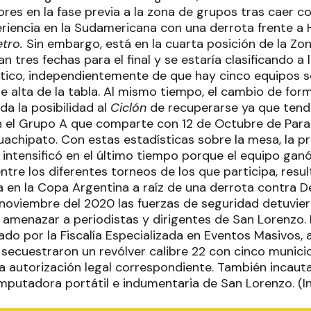
res en la fase previa a la zona de grupos tras caer co
iencia en la Sudamericana con una derrota frente a 
tro.
Sin embargo, está en la cuarta posición de la Zon
 tres fechas para el final y se estaría clasificando a l
ico, independientemente de que hay cinco equipos s
e alta de la tabla. Al mismo tiempo, el cambio de for
a la posibilidad al
Ciclón
de recuperarse ya que tend
n el Grupo A que comparte con 12 de Octubre de Parag
achipato. Con estas estadísticas sobre la mesa, la p
 intensificó en el último tiempo porque el equipo gan
tre los diferentes torneos de los que participa, resu
a en la Copa Argentina a raíz de una derrota contra D
noviembre del 2020 las fuerzas de seguridad detuvie
amenazar a periodistas y dirigentes de San Lorenzo. 
tado por la Fiscalía Especializada en Eventos Masivos,
e secuestraron un revólver calibre 22 con cinco munici
a autorización legal correspondiente. También incauta
omputadora portátil e indumentaria de San Lorenzo. (I