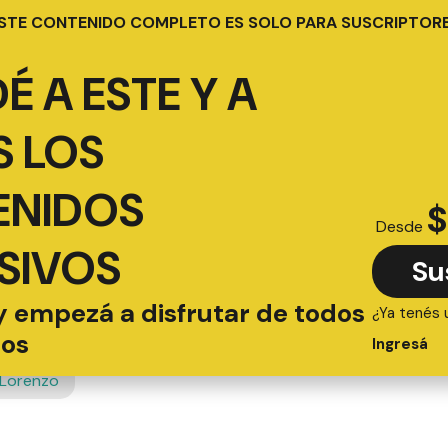
STE CONTENIDO COMPLETO ES SOLO PARA SUSCRIPTOR
É A ESTE Y A
 LOS
ENIDOS
$
Desde
SIVOS
Su
y empezá a disfrutar de todos
¿Ya tenés 
ios
Ingresá
 Lorenzo