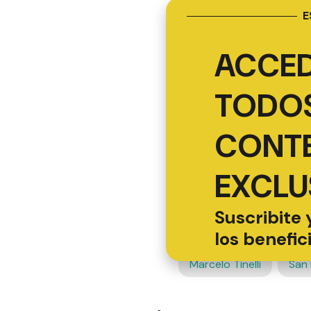
E
ACCED
TODOS
CONT
EXCLU
Suscribite 
los benefic
Marcelo Tinelli
San