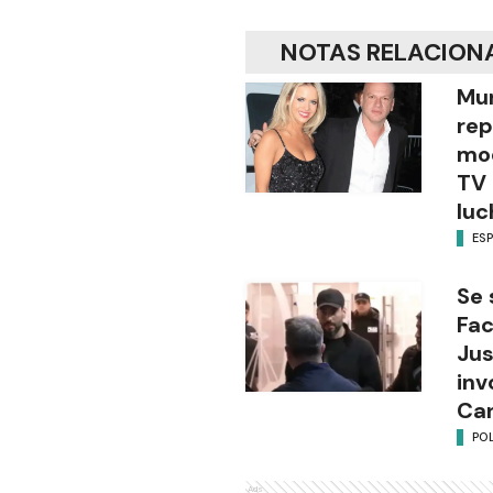
NOTAS RELACION
Mur
rep
mod
TV 
luc
ES
Se 
Fac
Jus
inv
Can
POL
Ads