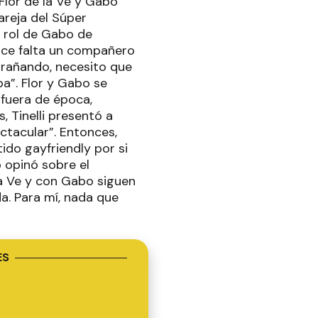
Flor de la Ve y Gabo
areja del Súper
l rol de Gabo de
hace falta un compañero
xtrañando, necesito que
ba”. Flor y Gabo se
 fuera de época,
, Tinelli presentó a
ctacular”. Entonces,
ido gayfriendly por si
o opinó sobre el
la Ve y con Gabo siguen
a. Para mí, nada que
ES