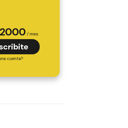
2000
/ mes
scribite
una cuenta?