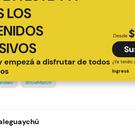
 LOS
ENIDOS
$
Desde
SIVOS
Su
y empezá a disfrutar de todos
¿Ya tenés 
ios
Ingresá
ándalo
ShowMatch
ualeguaychú