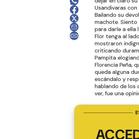
dejar en claro su
Usandivaras con 
Bailando su devol
machote. Siento q
para darle a ella
Flor tenga al lad
mostraron indign
criticando durame
Pampita elogiand
Florencia Peña, q
queda alguna duda
escándalo y resp
hablando de los 
ver, fue una opin
E
ACCED