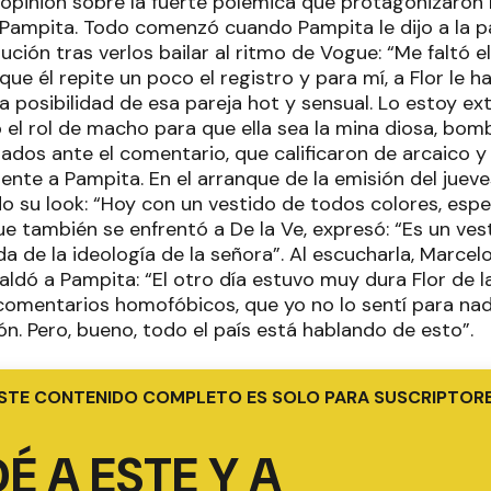
 opinión sobre la fuerte polémica que protagonizaron 
Pampita. Todo comenzó cuando Pampita le dijo a la p
ución tras verlos bailar al ritmo de Vogue: “Me faltó e
ue él repite un poco el registro y para mí, a Flor le 
 la posibilidad de esa pareja hot y sensual. Lo estoy e
o el rol de macho para que ella sea la mina diosa, bom
ados ante el comentario, que calificaron de arcaico y
nte a Pampita. En el arranque de la emisión del jueves
o su look: “Hoy con un vestido de todos colores, espe
ue también se enfrentó a De la Ve, expresó: “Es un vest
 de la ideología de la señora”. Al escucharla, Marcel
aldó a Pampita: “El otro día estuvo muy dura Flor de 
comentarios homofóbicos, que yo no lo sentí para nad
ión. Pero, bueno, todo el país está hablando de esto”.
STE CONTENIDO COMPLETO ES SOLO PARA SUSCRIPTOR
É A ESTE Y A