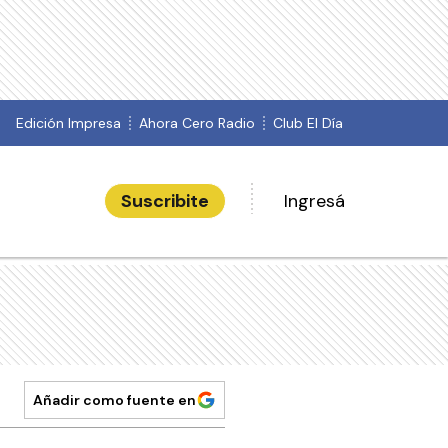
Edición Impresa
Ahora Cero Radio
Club El Día
Suscribite
Ingresá
Añadir como fuente en