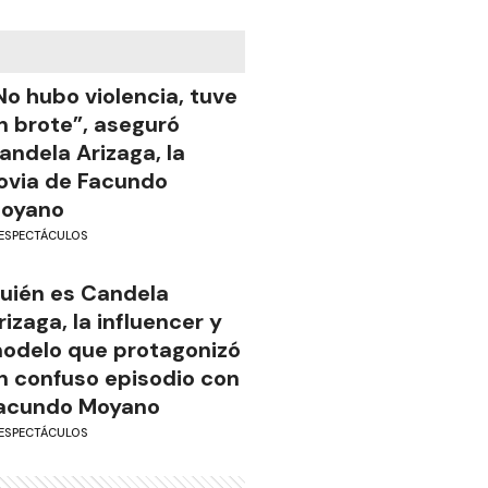
No hubo violencia, tuve
n brote”, aseguró
andela Arizaga, la
ovia de Facundo
oyano
ESPECTÁCULOS
uién es Candela
rizaga, la influencer y
odelo que protagonizó
n confuso episodio con
acundo Moyano
ESPECTÁCULOS