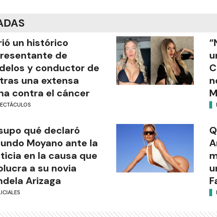
ADAS
ió un histórico
“
resentante de
u
elos y conductor de
C
tras una extensa
n
ha contra el cáncer
M
PECTÁCULOS
supo qué declaró
Q
undo Moyano ante la
A
ticia en la causa que
m
olucra a su novia
u
dela Arizaga
F
ICIALES