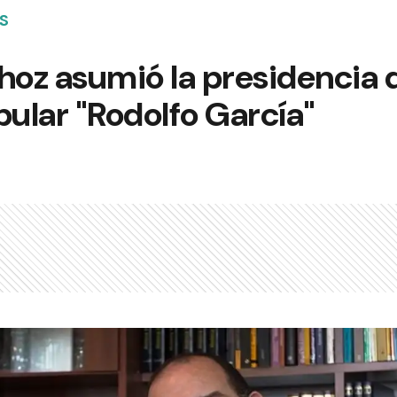
S
oz asumió la presidencia d
pular "Rodolfo García"