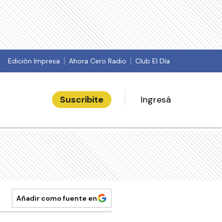
Edición Impresa
Ahora Cero Radio
Club El Día
Suscribite
Ingresá
Añadir como fuente en