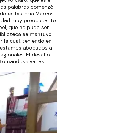
etivo claro, que es el
stas palabras comenzó
iado en historia Marcos
alidad muy preocupante
apel, que no pudo ser
biblioteca se mantuvo
r la cual, teniendo en
r, estamos abocados a
egionales. El desafío
 tomándose varias