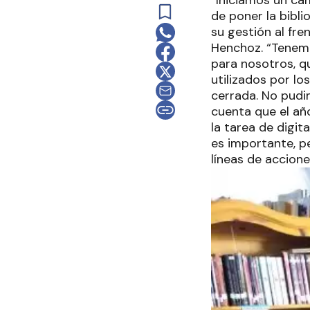
“Iniciamos un cam
de poner la bibl
su gestión al fre
Henchoz. “Tenemo
para nosotros, qu
utilizados por lo
cerrada. No pudim
cuenta que el añ
la tarea de digit
es importante, p
líneas de accione