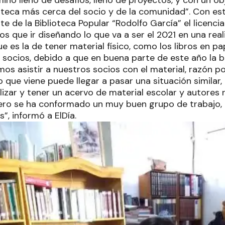
ino lleno de desafíos, lleno de proyectos, y con un obj
ioteca más cerca del socio y de la comunidad”. Con e
nte de la Biblioteca Popular “Rodolfo García” el licenc
s que ir diseñando lo que va a ser el 2021 en una re
e es la de tener material físico, como los libros en p
s socios, debido a que en buena parte de este año la 
os asistir a nuestros socios con el material, razón po
o que viene puede llegar a pasar una situación simila
alizar y tener un acervo de material escolar y autores r
ero se ha conformado un muy buen grupo de trabajo,
s”, informó a ElDía.