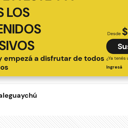
 LOS
ENIDOS
$
Desde
SIVOS
Su
y empezá a disfrutar de todos
¿Ya tenés 
ios
Ingresá
ualeguaychú