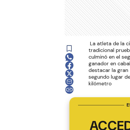
La atleta de la c
tradicional prue
culminó en el se
ganador en caball
destacar la gran
segundo lugar de
kilómetro
E
ACCED