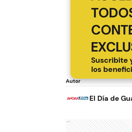
TODOS
CONT
EXCLU
Suscribite 
los benefic
Autor
El Día de G
Ads