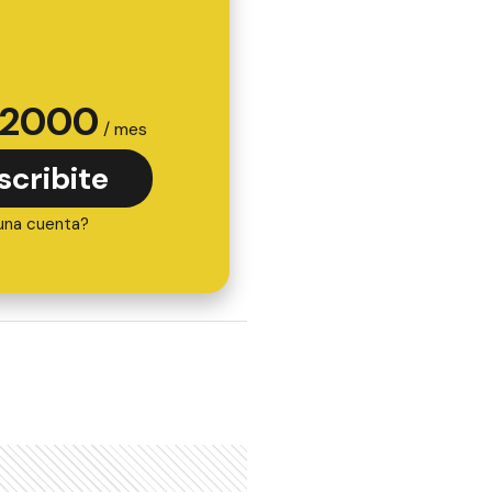
2000
/ mes
scribite
una cuenta?