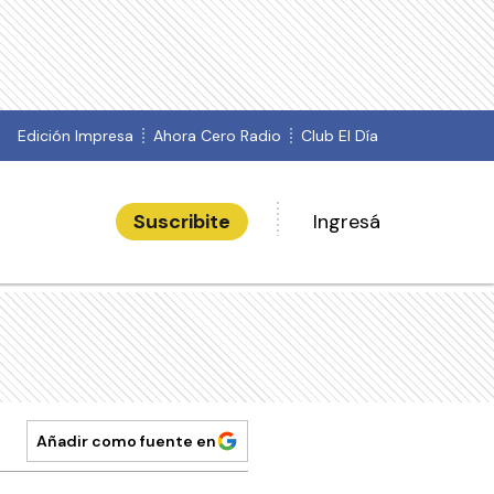
Edición Impresa
Ahora Cero Radio
Club El Día
Suscribite
Ingresá
Añadir como fuente en