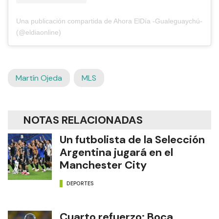
Una publicación compartida de Ahora ElDía -Gualeguaychú-
(@eldiaonline)
Martín Ojeda
MLS
NOTAS RELACIONADAS
Un futbolista de la Selección
Argentina jugará en el
Manchester City
DEPORTES
Cuarto refuerzo: Boca