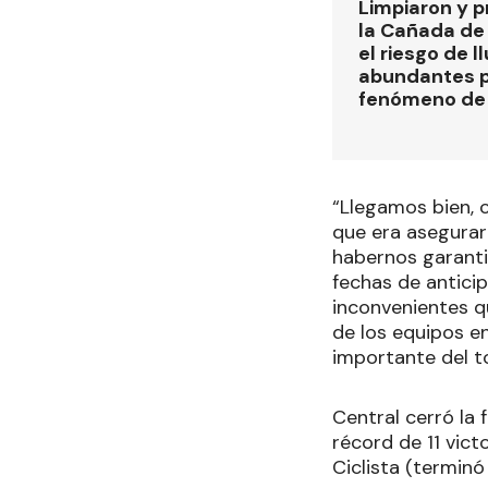
Limpiaron y p
la Cañada de
el riesgo de l
abundantes p
fenómeno de 
“Llegamos bien, 
que era asegurarn
habernos garantiz
fechas de antici
inconvenientes q
de los equipos e
importante del t
Central cerró la 
récord de 11 vict
Ciclista (terminó 