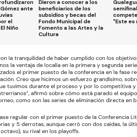
rofundizaron
Dieron a conocer a los
Gualegua
 Gómez ante
beneficiarios de los
semifinal
luvias
subsidios y becas del
compete
or el
Fondo Municipal de
"Este es
El Niño
Fomento a las Artes y la
Cultura
con la tranquilidad de haber cumplido con los objetiv
os la ventaja de localía en la primera y segunda serie
ados el primer puesto de la conferencia en la fase reg
pación. Creo que hicimos un esfuerzo grandísimo, sobr
ue tuvimos durante el proceso y por lo competitiva y 
ntrerrianos”, afirmó sobre cómo está parado el equipo
orneo, como son las series de eliminación directa en 
fase regular con el primer puesto de la Conferencia Lito
orias y 5 derrotas, aunque cerró con dos caídas, la úl
octavo), su rival en los playoffs.