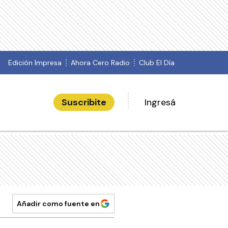
Edición Impresa
Ahora Cero Radio
Club El Día
Suscribite
Ingresá
Añadir como fuente en