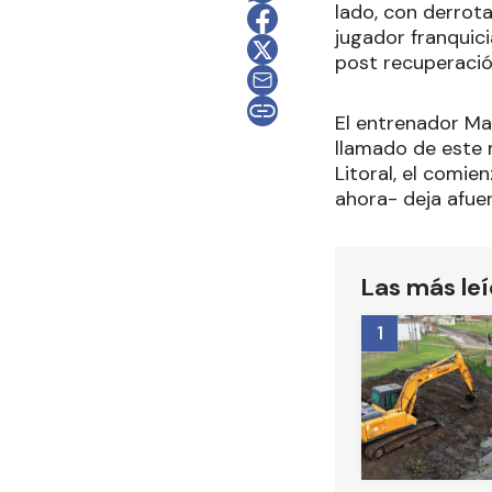
lado, con derrota
jugador franquici
post recuperació
El entrenador Mar
llamado de este 
Litoral, el comie
ahora- deja afue
Las más le
1