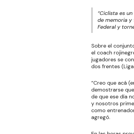
“Ciclista es u
de memoria y 
Federal y torn
Sobre el conjunto
el coach rojinegr
jugadores se co
dos frentes (Liga
“Creo que acá (en
demostrarse que 
de que ese día n
y nosotros prime
como entrenador,
agregó.
En las horas prev