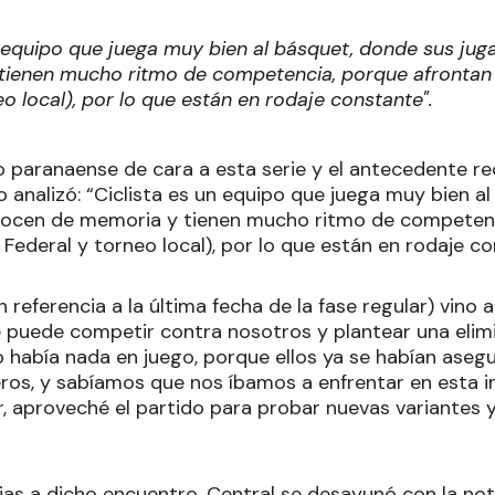
n equipo que juega muy bien al básquet, donde sus ju
tienen mucho ritmo de competencia, porque afrontan 
eo local), por lo que están en rodaje constante".
 paranaense de cara a esta serie y el antecedente rec
o analizó: “Ciclista es un equipo que juega muy bien a
nocen de memoria y tienen mucho ritmo de competenc
 Federal y torneo local), por lo que están en rodaje c
 referencia a la última fecha de la fase regular) vino 
puede competir contra nosotros y plantear una elimin
o había nada en juego, porque ellos ya se habían ase
ros, y sabíamos que nos íbamos a enfrentar en esta i
 aproveché el partido para probar nuevas variantes y
ias a dicho encuentro, Central se desayunó con la noti