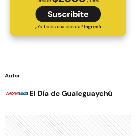
Desde
/ mes
Suscribite
¿Ya tenés una cuenta?
Ingresá
Autor
El Día de Gualeguaychú
Ads