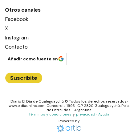
Otros canales
Facebook
X
Instagram
Contacto
Añadir como fuente en
Suscribite
Diario El Día de Gualeguaychú
© Todos los derechos reservados.·
www.
eldiaonline.com
Concordia 1993
· C.P.
2820
Gualeguaychú
, Pcia.
de
Entre Ríos
- Argentina
Términos y condiciones
y
privacidad
·
Ayuda
Powered by