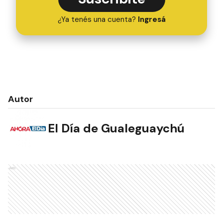
¿Ya tenés una cuenta?
Ingresá
Autor
El Día de Gualeguaychú
Ads