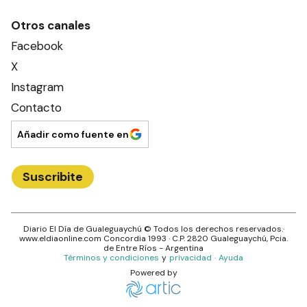
Otros canales
Facebook
X
Instagram
Contacto
Añadir como fuente en
Suscribite
Diario El Día de Gualeguaychú
© Todos los derechos reservados.·
www.
eldiaonline.com
Concordia 1993
· C.P.
2820
Gualeguaychú
, Pcia.
de
Entre Ríos
- Argentina
Términos y condiciones
y
privacidad
·
Ayuda
Powered by