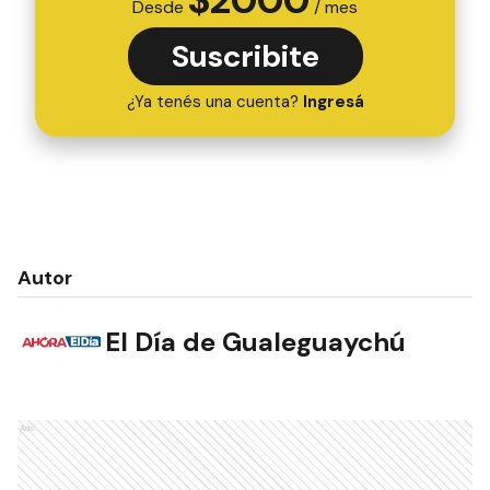
Desde
/ mes
Suscribite
¿Ya tenés una cuenta?
Ingresá
Autor
El Día de Gualeguaychú
Ads