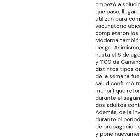
empezó a solucio
que pasó, llegar
utilizan para com
vacunatorio ubic
completaron los 
Moderna también 
riesgo. Asimismo
hasta el 6 de ago
y 1100 de Cansin
distintos tipos d
de la semana fue 
salud confirmó t
menor) que retorn
durante el seguim
dos adultos cont
Además, de la in
durante el perío
de propagación co
y pone nuevament