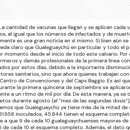
La cantidad de vacunas que llegan y se aplican cada
os, al igual que los números de infectados y de muert
mente es una gran noticia en sí mismo. Si bien aún se 
ueda claro que Gualeguaychú en particular y todo el p
or momento desde el inicio de todo este calvario. Por
ermeros y demás profesionales de la primera línea con
dos por estos días, debido a la importante disminuci
ctores sanitarios, sino que ahora quienes trabajan co
Centro de Convenciones y del Caps Baggio. Es así qu
rante la primera quincena de septiembre se aplicaro
nte a un ritmo de mil por día. De esta manera, ya se 
os durante agosto (el ”mes de las segundas dosis”)
vemos que Gualeguaychú ya tiene más de la mitad de
81.958 inoculados, 45.844 tienen el esquema completo
 a que 9 de cada 10 gualeguaychuenses mayores de 
 6 de cada 10 el esquema completo. Además, el dato q