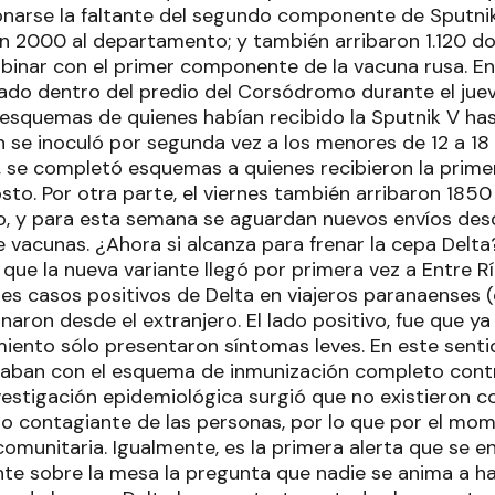
narse la faltante del segundo componente de Sputnik
on 2000 al departamento; y también arribaron 1.120 d
binar con el primer componente de la vacuna rusa. En 
ado dentro del predio del Corsódromo durante el jueve
esquemas de quienes habían recibido la Sputnik V has
se inoculó por segunda vez a los menores de 12 a 18
, se completó esquemas a quienes recibieron la prim
sto. Por otra parte, el viernes también arribaron 185
o, y para esta semana se aguardan nuevos envíos desd
e vacunas. ¿Ahora si alcanza para frenar la cepa Delta
que la nueva variante llegó por primera vez a Entre Río
res casos positivos de Delta en viajeros paranaenses 
aron desde el extranjero. El lado positivo, fue que ya 
iento sólo presentaron síntomas leves. En este sentid
aban con el esquema de inmunización completo contr
vestigación epidemiológica surgió que no existieron 
do contagiante de las personas, por lo que por el mo
munitaria. Igualmente, es la primera alerta que se en
e sobre la mesa la pregunta que nadie se anima a h