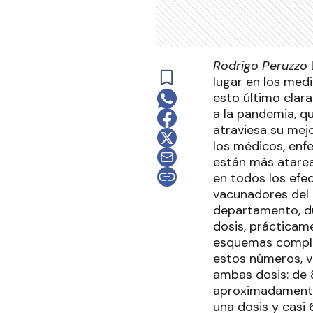
Rodrigo Peruzzo
lugar en los medi
esto último clara
a la pandemia, q
atraviesa su mej
los médicos, enf
están más atarea
en todos los efe
vacunadores del 
departamento, du
dosis, prácticame
esquemas complet
estos números, 
ambas dosis: de 
aproximadamente
una dosis y casi