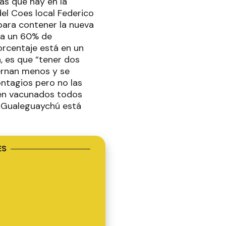
as que hay en la
del Coes local Federico
 para contener la nueva
ba un 60% de
orcentaje está en un
, es que “tener dos
ternan menos y se
ntagios pero no las
stén vacunados todos
l Gualeguaychú está
ES