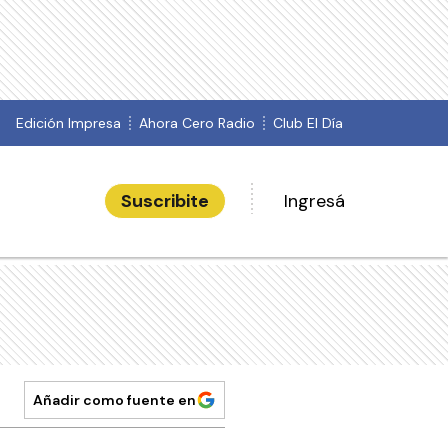
Edición Impresa
Ahora Cero Radio
Club El Día
Suscribite
Ingresá
Añadir como fuente en