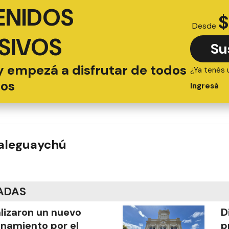
ENIDOS
$
Desde
SIVOS
Su
y empezá a disfrutar de todos
¿Ya tenés 
ios
Ingresá
ualeguaychú
ADAS
lizaron un nuevo
D
anamiento por el
p