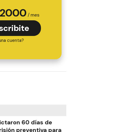
2000
/ mes
scribite
una cuenta?
ictaron 60 días de
risión preventiva para