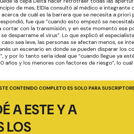
puede la cepa Delta hacer retrotraer todas las apertur
ncipio de mes, ElDía consultó al médico e integrante 
acerca de cuál es la barrera que se necesita a priori
 respondió, fue que “cuando esto empezó se necesita
 cortar con la transmisión, y en este momento ese p
e desparrame el virus”. Lo que explicó el especialista
l caso sea leve, las personas se afectan menos, se in
nés un escenario en donde se pueden disparar los co
”, y por lo tanto sería ideal que “cuando llegue ya e
0 años y los menores con factores de riesgo”, lo cua
STE CONTENIDO COMPLETO ES SOLO PARA SUSCRIPTOR
É A ESTE Y A
 LOS