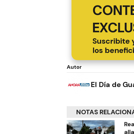
CONT
EXCLU
Suscribite 
los benefic
Autor
El Día de G
NOTAS RELACION
Rea
all