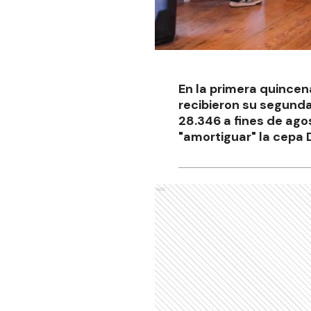
En la primera quince
recibieron su segund
28.346 a fines de ago
"amortiguar" la cepa 
Ads