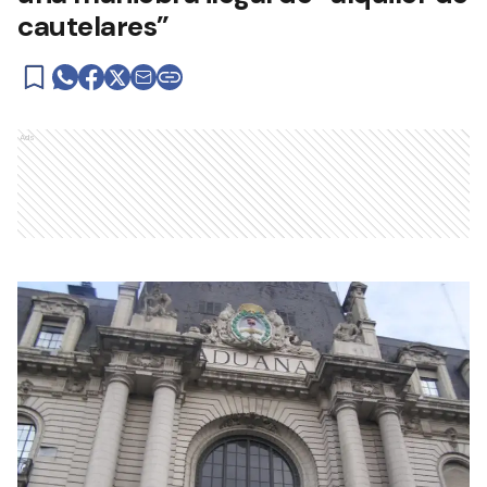
cautelares”
Ads