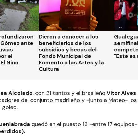
rofundizaron
Dieron a conocer a los
Gualegua
 Gómez ante
beneficiarios de los
semifinal
luvias
subsidios y becas del
compete
or el
Fondo Municipal de
"Este es
El Niño
Fomento a las Artes y la
Cultura
hea Alcolado
, con 21 tantos y el brasileño
Vitor Alves
adores del conjunto madrileño y -junto a Mateo- los 
l goleo.
uenlabrada
quedó en el puesto 13 -entre 17 equipos
perdidos).