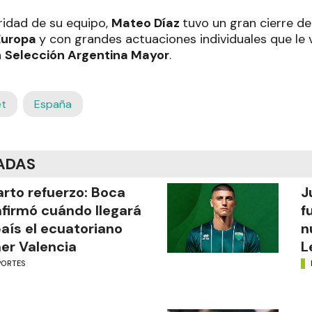
aridad de su equipo,
Mateo Díaz
tuvo un gran cierre d
Europa
y con grandes actuaciones individuales que le v
a
Selección Argentina Mayor
.
et
España
ADAS
rto refuerzo: Boca
J
firmó cuándo llegará
f
país el ecuatoriano
n
er Valencia
L
PORTES