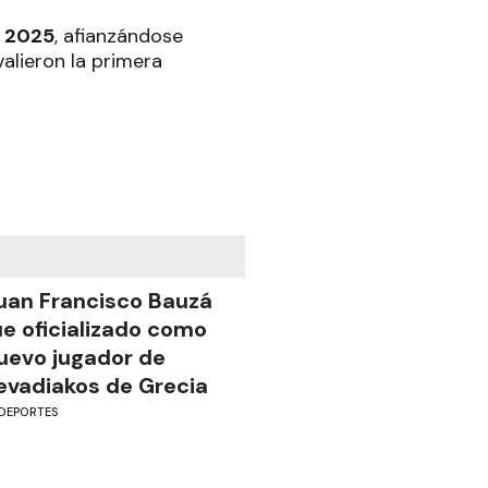
e
2025
, afianzándose
alieron la primera
uan Francisco Bauzá
ue oficializado como
uevo jugador de
evadiakos de Grecia
DEPORTES