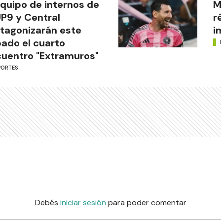
equipo de internos de
M
UP9 y Central
r
tagonizarán este
i
ado el cuarto
uentro "Extramuros"
PORTES
Debés
iniciar sesión
para poder comentar