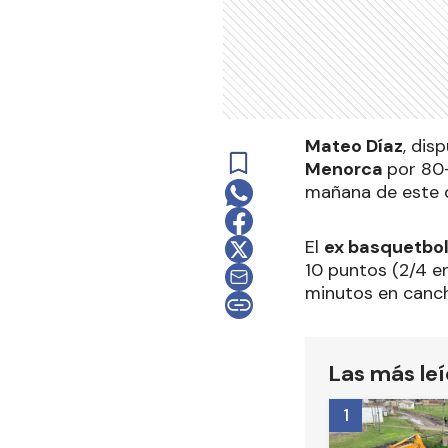
Mateo Díaz
, dis
Menorca
por 80-
mañana de este d
El
ex basquetbol
10 puntos (2/4 en 
minutos en canc
Las más le
1