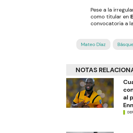
Pese a la irregul
como titular en
convocatoria a l
Mateo Díaz
Básqu
NOTAS RELACION
Cua
con
al 
Enn
DE