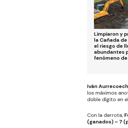
Limpiaron y p
la Cañada de
el riesgo de l
abundantes p
fenómeno de 
Iván Aurrecoec
los máximos anot
doble dígito en e
Con la derrota,
F
(ganados) – 7 (