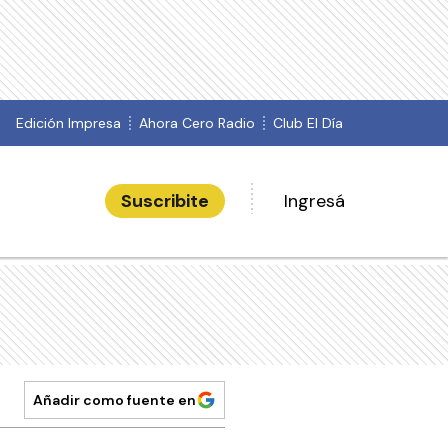
Edición Impresa
Ahora Cero Radio
Club El Día
Suscribite
Ingresá
Añadir como fuente en