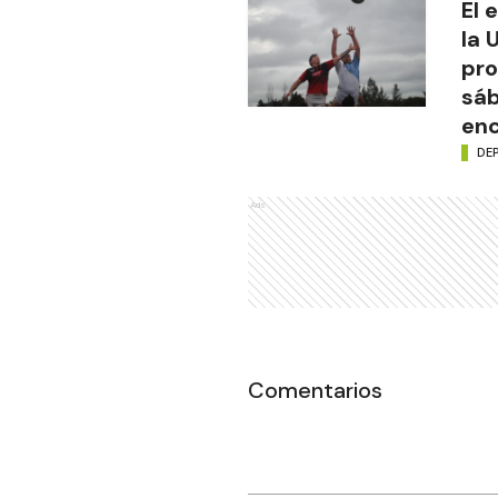
El 
la 
pro
sáb
enc
DE
Ads
Comentarios