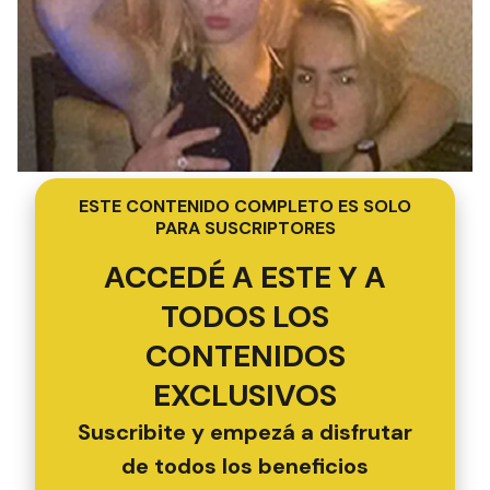
ESTE CONTENIDO COMPLETO ES SOLO
PARA SUSCRIPTORES
ACCEDÉ A ESTE Y A
TODOS LOS
CONTENIDOS
EXCLUSIVOS
Suscribite y empezá a disfrutar
de todos los beneficios