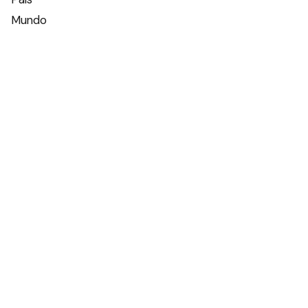
Mundo
Deportes
Policiales
Política
Espectáculos
Edictos
Farmacias de turno
Tiempo
Otros canales
Facebook
X