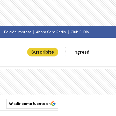
Edición Impresa
Ahora Cero Radio
Club El Día
Suscribite
Ingresá
Añadir como fuente en