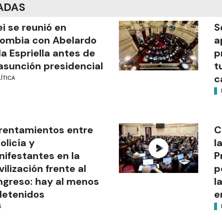
ADAS
ei se reunió en
S
ombia con Abelardo
a
la Espriella antes de
p
asunción presidencial
t
c
ÍTICA
rentamientos entre
C
Policía y
l
ifestantes en la
P
ilización frente al
p
greso: hay al menos
l
detenidos
e
S