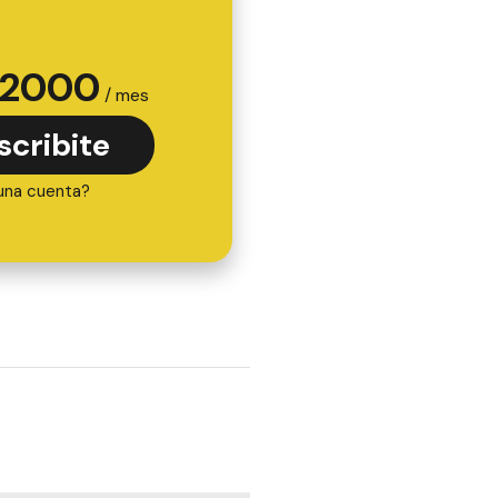
2000
/ mes
scribite
una cuenta?