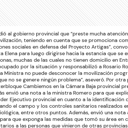
pidió al gobierno provincial que “preste mucha atenció
ovilización, teniendo en cuenta que se promociona c
iones sociales en defensa del Proyecto Artigas”, convo
ta Elena para luego dirigirse hacia la estancia que s
onas, muchas de las cuales no tienen domicilio en Ent
upado por la situación y responsabilizó a Rosario R
la Ministra no puede desconocer la movilización prog
que no se genere ningún problema”, aseveró. Por otra 
nterbloque Cambiemos en la Cámara Baja provincial p
s envió una nota a la ministra Romero para que expli
oder Ejecutivo provincial en cuanto a la identificación
ndo el campo y los controles sanitarios realizados e
ológica, entre otros puntos. Además, envió una nota a
 para que exponga las medidas que tomó su área en cu
tarios a las personas que vinieron de otras provincias