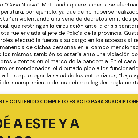
po “Casa Nueva”. Mattiauda quiere saber si se efectua
peratura, por ejemplo, ya que de no haberse realizado
starían violentando una serie de decretos emitidos po
ial, que restringen la circulación ante la crisis sanitar
ota fue enviada al jefe de Policía de la provincia, Gus
oles efectuó la fuerza a su cargo en los accesos al ter
rmanencia de dichas personas en el campo mencionad
o los mismos también se estaría ante una violación de 
etos vigentes en el marco de la pandemia. En el caso
troles mencionados, el diputado pide a los funcionari
 fin de proteger la salud de los entrerrianos, “bajo 
ible incumplimiento de los deberes legales reglamenta
STE CONTENIDO COMPLETO ES SOLO PARA SUSCRIPTOR
É A ESTE Y A