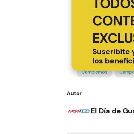
TODOS
CONT
EXCLU
Suscribite 
los benefic
Cambiemos
Camp
Autor
El Día de G