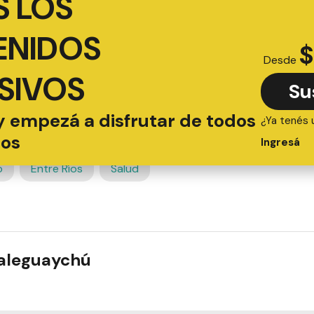
 LOS
ENIDOS
$
Desde
SIVOS
Su
y empezá a disfrutar de todos
¿Ya tenés 
ios
Ingresá
o
Entre Ríos
Salud
ualeguaychú