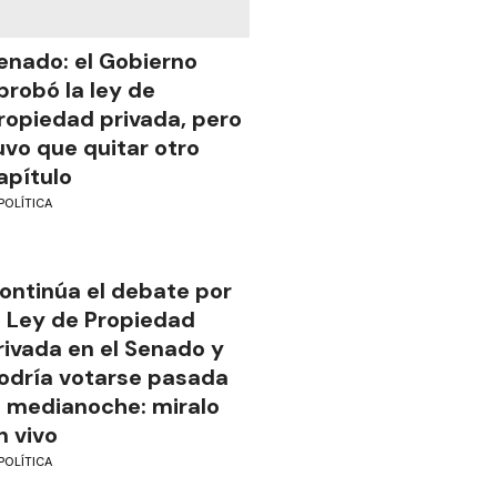
enado: el Gobierno
probó la ley de
ropiedad privada, pero
uvo que quitar otro
apítulo
POLÍTICA
ontinúa el debate por
a Ley de Propiedad
rivada en el Senado y
odría votarse pasada
a medianoche: miralo
n vivo
POLÍTICA