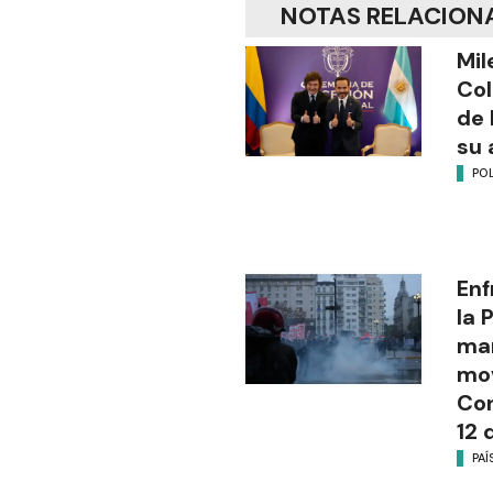
NOTAS RELACION
Mil
Col
de 
su 
POL
Enf
la 
man
mov
Con
12 
PAÍ