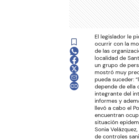
El legislador le 
ocurrir con la m
de las organizac
localidad de San
un grupo de pers
mostró muy preoc
pueda suceder: “
depende de ella 
integrante del i
informes y ademá
llevó a cabo el P
encuentran ocupa
situación epidemi
Sonia Velázquez,
de controles sani