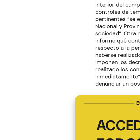
interior del cam
controles de tem
pertinentes “se e
Nacional y Provinc
sociedad”. Otra n
informe qué contr
respecto a la pe
haberse realizad
imponen los decr
realizado los con
inmediatamente” a
denunciar un pos
E
ACCED