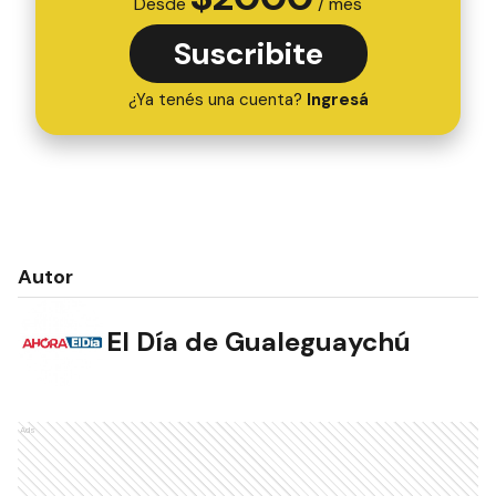
Desde
/ mes
Suscribite
¿Ya tenés una cuenta?
Ingresá
Autor
El Día de Gualeguaychú
Ads