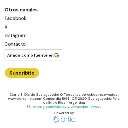
Otros canales
Facebook
X
Instagram
Contacto
Añadir como fuente en
Suscribite
Diario El Día de Gualeguaychú
© Todos los derechos reservados.·
www.
eldiaonline.com
Concordia 1993
· C.P.
2820
Gualeguaychú
, Pcia.
de
Entre Ríos
- Argentina
Términos y condiciones
y
privacidad
·
Ayuda
Powered by