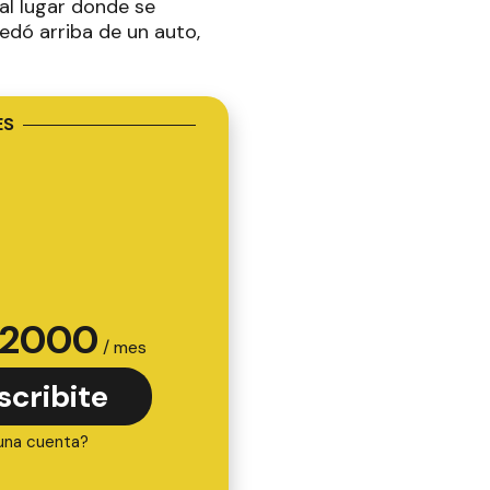
al lugar donde se
edó arriba de un auto,
ES
2000
/ mes
scribite
una cuenta?