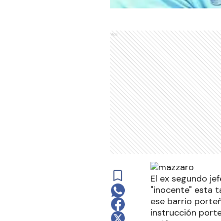
Ads
El ex segundo jef
"inocente" esta 
ese barrio porteñ
instrucción port