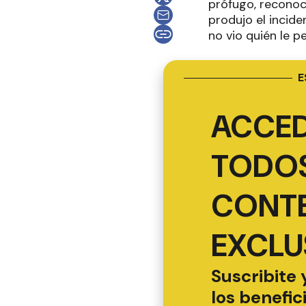
prófugo, reconoc
produjo el incid
no vio quién le p
E
ACCED
TODOS
CONT
EXCLU
Suscribite 
los benefic