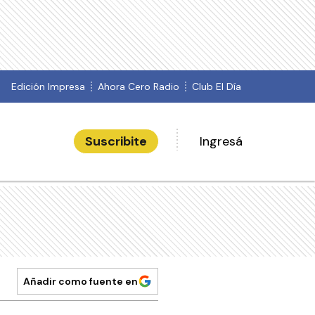
Edición Impresa
Ahora Cero Radio
Club El Día
Suscribite
Ingresá
Añadir como fuente en