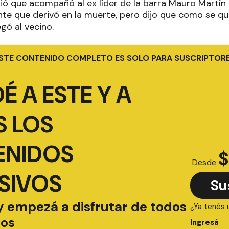
ió que acompañó al ex líder de la barra Mauro Martín 
ente que derivó en la muerte, pero dijo que como se qu
egó al vecino.
STE CONTENIDO COMPLETO ES SOLO PARA SUSCRIPTOR
É A ESTE Y A
 LOS
ENIDOS
$
Desde
SIVOS
Su
y empezá a disfrutar de todos
¿Ya tenés 
ios
Ingresá