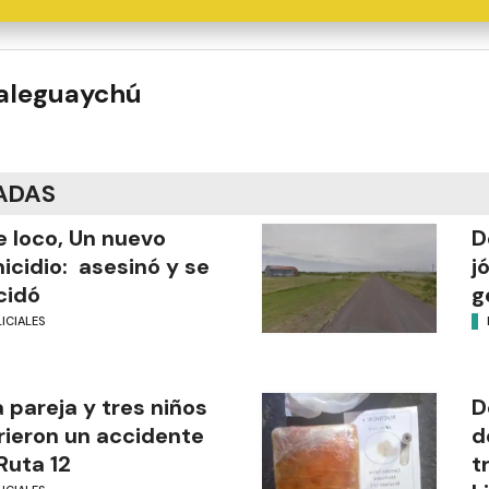
ualeguaychú
ADAS
 loco, Un nuevo
D
icidio: asesinó y se
j
cidó
g
ICIALES
 pareja y tres niños
D
rieron un accidente
d
Ruta 12
t