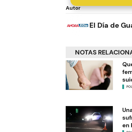
Autor
El Día de G
NOTAS RELACION
Que
fem
sui
POL
Una
suf
en 