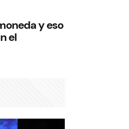
moneda y eso
n el