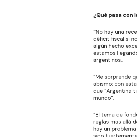
¿Qué pasa con la
“
No hay una rece
déficit fiscal si
algún hecho exce
estamos llegando
argentinos..
“Me sorprende qu
abismo: con esta 
que “Argentina t
mundo”.
“El tema de fondo
reglas mas allá d
hay un problema 
sido fuertemente 