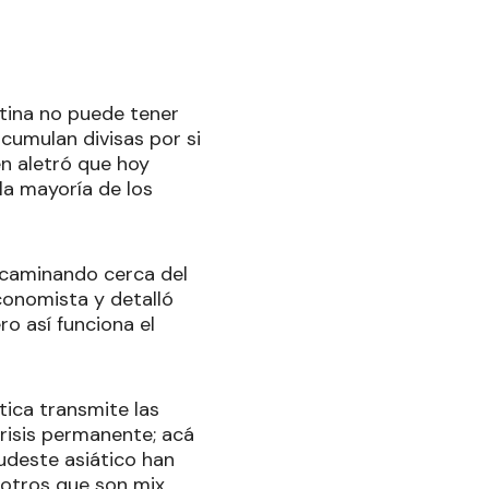
tina no puede tener
acumulan divisas por si
en aletró que hoy
la mayoría de los
 caminando cerca del
economista y detalló
o así funciona el
tica transmite las
crisis permanente; acá
udeste asiático han
y otros que son mix