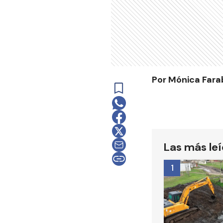
Por Mónica Fara
Las más le
1