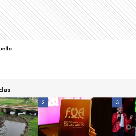
bello
ídas
2
3