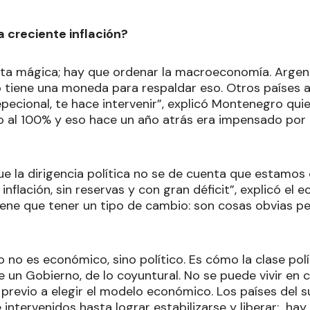
 creciente inflación?
ta mágica; hay que ordenar la macroeconomía. Argen
 no tiene una moneda para respaldar eso. Otros países 
pecional, te hace intervenir”, explicó Montenegro qui
 al 100% y eso hace un año atrás era impensado por 
e la dirigencia política no se de cuenta que estamos
inflación, sin reservas y con gran déficit”, explicó el 
iene que tener un tipo de cambio: son cosas obvias per
 no es económico, sino político. Es cómo la clase polí
e un Gobierno, de lo coyuntural. No se puede vivir en 
previo a elegir el modelo económico. Los países del s
intervenidos hasta lograr estabilizarse y liberar; ha