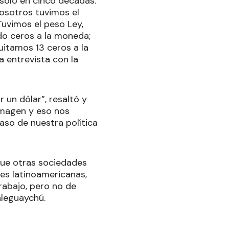
sólo en cinco décadas.
Nosotros tuvimos el
Tuvimos el peso Ley,
ndo ceros a la moneda;
uitamos 13 ceros a la
 entrevista con la
 un dólar”, resaltó y
magen y eso nos
aso de nuestra política
que otras sociedades
des latinoamericanas,
rabajo, pero no de
aleguaychú.