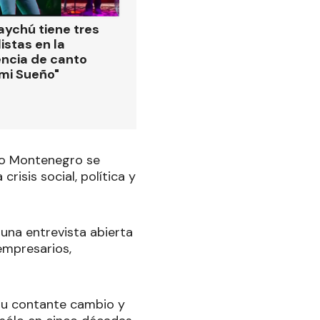
ychú tiene tres
istas en la
ncia de canto
 mi Sueño"
ano Montenegro se
isis social, política y
 una entrevista abierta
empresarios,
su contante cambio y