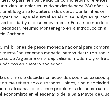
 nuestro país hemos tenido cinco monedas diferentes 
una idea, un dolar es un dolar desde hace 230 años. 
nal; luego se le quitaron dos ceros por la inflación. 
rgentino; llega el austral en el 85, se le siguen quita
nvertibilidad y el peso nuevamente. En ese tiempo le q
décadas”, resumió Montenegro en la introducción a la
ncia Carbone.
 3 mil billones de pesos moneda nacional para comprar
almente “no tenemos moneda, hemos destruido esa i
caso de Argentina en el capitalismo moderno y el frac
s básicos en nuestra sociedad”.
e las últimas 5 décadas en acuerdos sociales básicos 
y no me refiero solo a Estados Unidos, sino a socieda
ico o africanas, que tienen problemas de industria o t
el economista en el escenario de la Sala Mayor de Gu