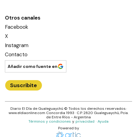
Otros canales
Facebook
X
Instagram
Contacto
Añadir como fuente en
Suscribite
Diario El Día de Gualeguaychú
© Todos los derechos reservados.·
www.
eldiaonline.com
Concordia 1993
· C.P.
2820
Gualeguaychú
, Pcia.
de
Entre Ríos
- Argentina
Términos y condiciones
y
privacidad
·
Ayuda
Powered by