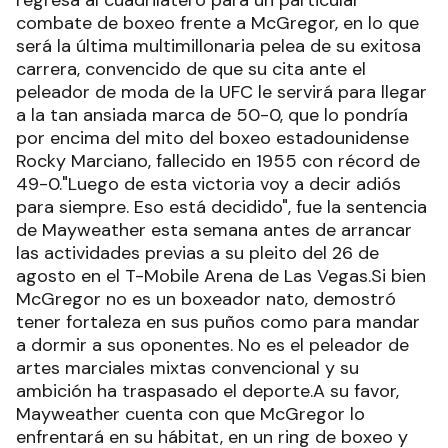
regresa al cuadrilátero para un particular
combate de boxeo frente a McGregor, en lo que
será la última multimillonaria pelea de su exitosa
carrera, convencido de que su cita ante el
peleador de moda de la UFC le servirá para llegar
a la tan ansiada marca de 50-0, que lo pondría
por encima del mito del boxeo estadounidense
Rocky Marciano, fallecido en 1955 con récord de
49-0."Luego de esta victoria voy a decir adiós
para siempre. Eso está decidido", fue la sentencia
de Mayweather esta semana antes de arrancar
las actividades previas a su pleito del 26 de
agosto en el T-Mobile Arena de Las Vegas.Si bien
McGregor no es un boxeador nato, demostró
tener fortaleza en sus puños como para mandar
a dormir a sus oponentes. No es el peleador de
artes marciales mixtas convencional y su
ambición ha traspasado el deporte.A su favor,
Mayweather cuenta con que McGregor lo
enfrentará en su hábitat, en un ring de boxeo y